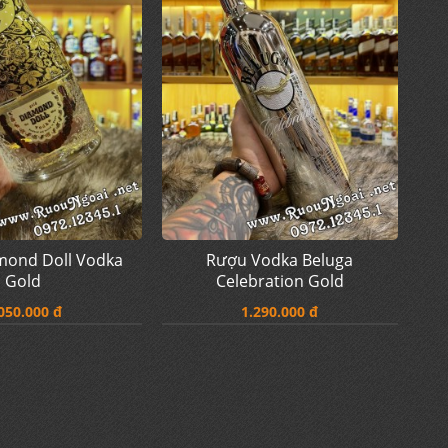
mond Doll Vodka
Rượu Vodka Beluga
Gold
Celebration Gold
050.000 đ
1.290.000 đ