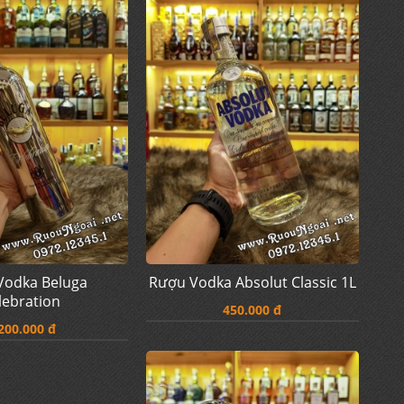
Vodka Beluga
Rượu Vodka Absolut Classic 1L
lebration
450.000 đ
200.000 đ