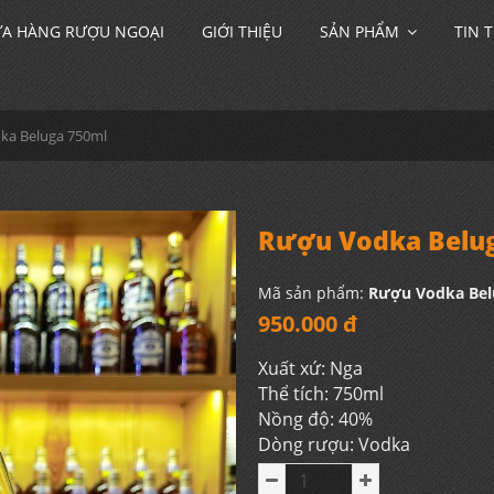
A HÀNG RƯỢU NGOẠI
GIỚI THIỆU
SẢN PHẨM
TIN 
ka Beluga 750ml
Rượu Vodka Belu
Mã sản phẩm:
Rượu Vodka Bel
950.000 đ
Xuất xứ: Nga
Thể tích: 750ml
Nồng độ: 40%
Dòng rượu: Vodka