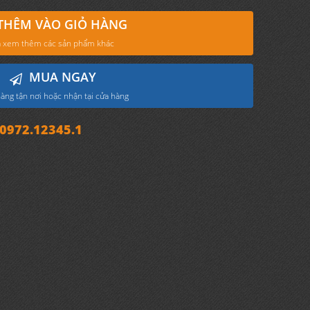
THÊM VÀO GIỎ HÀNG
 xem thêm các sản phẩm khác
MUA NGAY
àng tận nơi hoặc nhận tại cửa hàng
972.12345.1