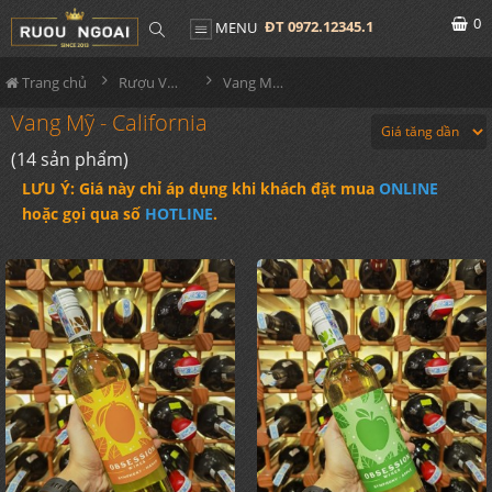
0
ĐT 0972.12345.1
MENU
Trang chủ
Rượu Vang
Vang Mỹ - California
Vang Mỹ - California
(14 sản phẩm)
LƯU Ý: Giá này chỉ áp dụng khi khách đặt mua
ONLINE
hoặc gọi qua số
HOTLINE
.