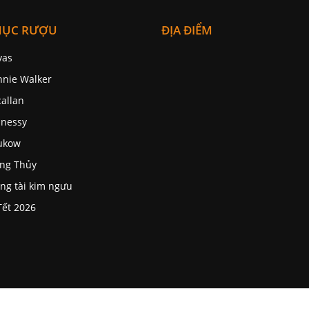
MỤC RƯỢU
ĐỊA ĐIỂM
vas
nnie Walker
allan
nessy
ukow
ng Thủy
ng tài kim ngưu
Tết 2026
ính phủ và luật quảng cáo số 16/2012/QH13 về kinh doanh 