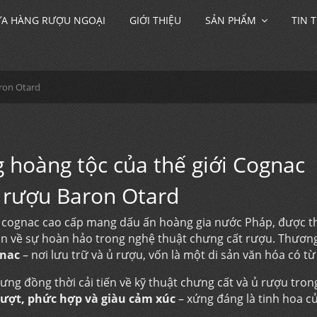
A HÀNG RƯỢU NGOẠI
GIỚI THIỆU
SẢN PHẨM
TIN 
ron Otard
 hoàng tộc của thế giới Cognac
u rượu Baron Otard
 cognac cao cấp mang dấu ấn hoàng gia nước Pháp, được t
n về sự hoàn hảo trong nghệ thuật chưng cất rượu. Thương 
gnac
– nơi lưu trữ và ủ rượu, vốn là một di sản văn hóa có từ
nhưng đồng thời cải tiến về kỹ thuật chưng cất và ủ rượu tro
ượt, phức hợp và giàu cảm xúc
– xứng đáng là tinh hoa 