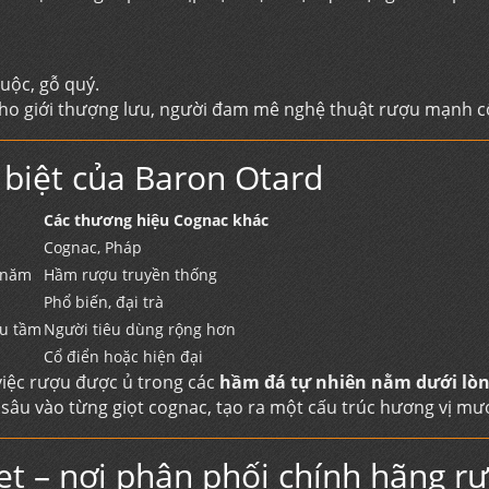
uộc, gỗ quý.
ho giới thượng lưu, người đam mê nghệ thuật rượu mạnh cổ
 biệt của Baron Otard
Các thương hiệu Cognac khác
Cognac, Pháp
0 năm
Hầm rượu truyền thống
Phổ biến, đại trà
ưu tầm
Người tiêu dùng rộng hơn
Cổ điển hoặc hiện đại
việc rượu được ủ trong các
hầm đá tự nhiên nằm dưới lòn
sâu vào từng giọt cognac, tạo ra một cấu trúc hương vị mượ
net – nơi phân phối chính hãng 