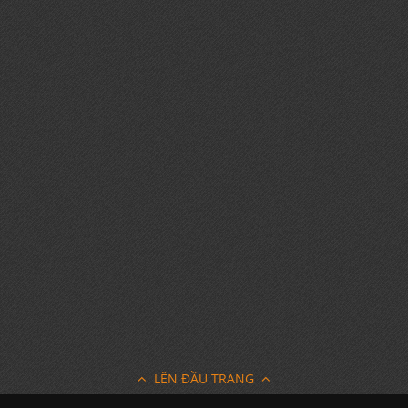
Rượu Baron Otard XO 
700ml / 40%
Liên hệ
LÊN ĐẦU TRANG