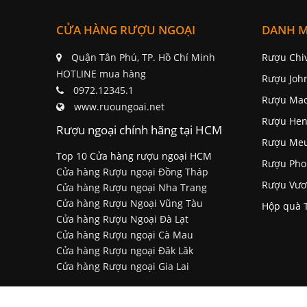
CỬA HÀNG RƯỢU NGOẠI
DANH 
Quận Tân Phú, TP. Hồ Chí Minh
Rượu Chi
HOTLINE mua hàng
Rượu Joh
0972.12345.1
Rượu Mac
www.ruoungoai.net
Rượu Hen
Rượu ngoại chính hãng tại HCM
Rượu Me
Top 10 Cửa hàng rượu ngoại HCM
Rượu Pho
Cửa hàng Rượu ngoại Đồng Tháp
Rượu Vươ
Cửa hàng Rượu ngoại Nha Trang
Cửa hàng Rượu Ngoại Vũng Tàu
Hộp quà 
Cửa hàng Rượu Ngoại Đà Lạt
Cửa hàng Rượu ngoại Cà Mau
Cửa hàng Rượu ngoại Đăk Lăk
Cửa hàng Rượu ngoại Gia Lai
Tuân thủ Nghị định số 185/2013/NĐ-CP của Ch