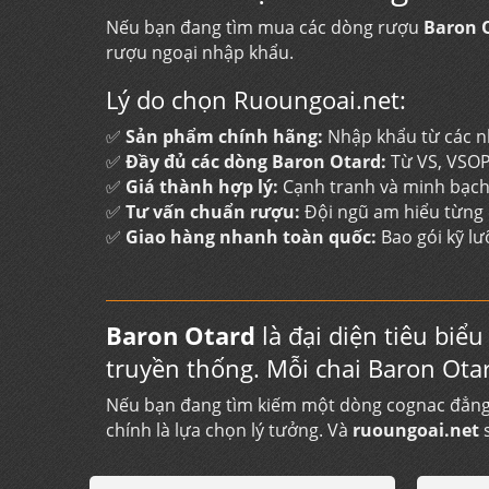
Nếu bạn đang tìm mua các dòng rượu
Baron 
rượu ngoại nhập khẩu.
Lý do chọn Ruoungoai.net:
✅
Sản phẩm chính hãng:
Nhập khẩu từ các n
✅
Đầy đủ các dòng Baron Otard:
Từ VS, VSOP
✅
Giá thành hợp lý:
Cạnh tranh và minh bạch,
✅
Tư vấn chuẩn rượu:
Đội ngũ am hiểu từng d
✅
Giao hàng nhanh toàn quốc:
Bao gói kỹ lư
Baron Otard
là đại diện tiêu biể
truyền thống. Mỗi chai Baron Ota
Nếu bạn đang tìm kiếm một dòng cognac đẳng c
chính là lựa chọn lý tưởng. Và
ruoungoai.net
s