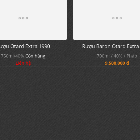
Rượu Baron Otard Extra
700ml / 40% / Pháp
9.500.000 đ
ượu Otard Extra 1990
750ml/40%
Còn hàng
Liên hệ