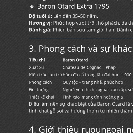
🔸 Baron Otard Extra 1795
Độ tuổi ủ:
Lên đến 35–50 năm.
Hương vị:
Phức hợp vượt trội, hổ phách, da th
Đánh giá:
Phiên bản sưu tầm giới hạn. Dành c
3. Phong cách và sự khác
Tiêu chí
Baron Otard
Xuất xứ
Château de Cognac – Pháp
Kiến trúc lưu trữ
Hầm đá cổ trong lâu đài hơn 1.00
Phong cách
Quý tộc – trang nhã, phức hợp
Đối tượng
Người yêu thích cognac cao cấp, s
Thiết kế chai
Tinh xảo, mang tính hoàng gia
Điều làm nên sự khác biệt của Baron Otard là 
tinh chất gỗ sồi và hương thơm tự nhiên thấm 
4. Giới thiệu ruoungoai.