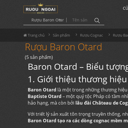
CỬ
Rượu Baron Otard
Trang chủ
Sản phẩm
Rượu Cognac
Rượu Ba
Rượu Baron Otard
(5 sản phẩm)
Baron Otard – Biểu tượng
1. Giới thiệu thương hiệ
Baron Otard
là một trong những thương hiệu
Baptiste Otard
– một quý tộc Pháp có tầm nhì
hảo hạng, mà còn bởi
lâu đài Château de Co
Với triết lý sản xuất tôn trọng truyền thống, 
Baron Otard tạo ra các dòng cognac mềm m