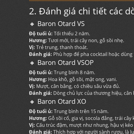
2. Đánh giá chi tiết các
🔸 Baron Otard VS
Độ tuổi ủ:
Tối thiểu 2 năm.
Hương:
Tươi mới, trái cây non, gỗ sồi nhẹ.
Vị:
Trẻ trung, thanh thoát.
Đánh giá:
Phù hợp để pha cocktail hoặc dùng 
🔸 Baron Otard VSOP
Độ tuổi ủ:
Trung bình 8 năm.
Hương:
Hoa khô, gỗ sồi, mật ong, vani.
Vị:
Mượt, cân bằng, có chiều sâu vừa đủ.
Đánh giá:
Dòng chủ lực của thương hiệu, cân b
🔸 Baron Otard XO
Độ tuổi ủ:
Trung bình trên 15 năm.
Hương:
Gỗ sồi cổ, gia vị, socola đắng, trái cây 
Vị:
Cấu trúc đậm, mượt như nhung, hậu vị kéo 
Đánh giá:
Thích hợp với người sành rượu, là l