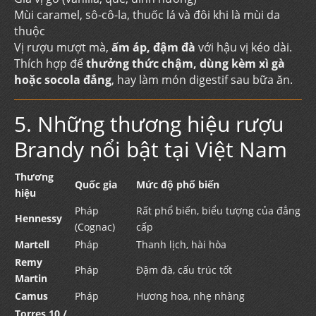
Mùi caramel, sô-cô-la, thuốc lá và đôi khi là mùi da
thuộc
Vị rượu mượt mà,
ấm áp, đậm đà
với hậu vị kéo dài.
Thích hợp để
thưởng thức chậm, dùng kèm xì gà
hoặc socola đắng
, hay làm món digestif sau bữa ăn.
5. Những thương hiệu rượu
Brandy nổi bật tại Việt Nam
Thương
Quốc gia
Mức độ phổ biến
hiệu
Pháp
Rất phổ biến, biểu tượng của đẳng
Hennessy
(Cognac)
cấp
Martell
Pháp
Thanh lịch, hài hòa
Remy
Pháp
Đậm đà, cấu trúc tốt
Martin
Camus
Pháp
Hương hoa, nhẹ nhàng
Torres 10 /