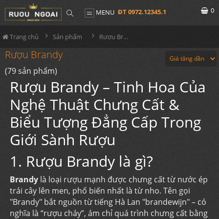
0
ĐT 0972.12345.1
MENU
Trang chủ
Sản phẩm
Rượu Brandy
Rượu Brandy
(79 sản phẩm)
Rượu Brandy – Tinh Hoa Của
Nghệ Thuật Chưng Cất &
Biểu Tượng Đẳng Cấp Trong
Giới Sành Rượu
1. Rượu Brandy là gì?
Brandy
là loại rượu mạnh được chưng cất từ nước ép
trái cây lên men, phổ biến nhất là từ nho. Tên gọi
"Brandy" bắt nguồn từ tiếng Hà Lan "brandewijn" – có
nghĩa là “rượu cháy”, ám chỉ quá trình chưng cất bằng