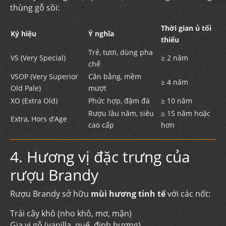
thùng gỗ sồi:
Thời gian ủ tối
Ký hiệu
Ý nghĩa
thiểu
Trẻ, tươi, dùng pha
VS (Very Special)
≥ 2 năm
chế
VSOP (Very Superior
Cân bằng, mềm
≥ 4 năm
Old Pale)
mượt
XO (Extra Old)
Phức hợp, đậm đà
≥ 10 năm
Rượu lâu năm, siêu
≥ 15 năm hoặc
Extra, Hors d’Age
cao cấp
hơn
4. Hương vị đặc trưng của
rượu Brandy
Rượu Brandy sở hữu
mùi hương tinh tế
với các nốt:
Trái cây khô (nho khô, mơ, mận)
Gia vị gỗ (vanilla, quế, đinh hương)