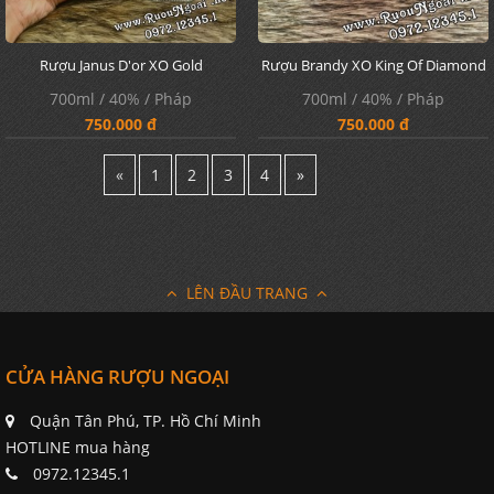
Rượu Janus D'or XO Gold
Rượu Brandy XO King Of Diamond
700ml / 40% / Pháp
700ml / 40% / Pháp
750.000 đ
750.000 đ
«
1
2
3
4
»
LÊN ĐẦU TRANG
CỬA HÀNG RƯỢU NGOẠI
Quận Tân Phú, TP. Hồ Chí Minh
HOTLINE mua hàng
0972.12345.1