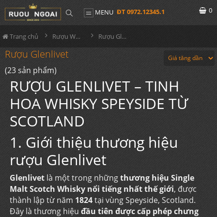
0
ĐT 0972.12345.1
MENU
Trang chủ
Rượu Whisky
Rượu Glenlivet
Rượu Glenlivet
(23 sản phẩm)
RƯỢU GLENLIVET – TINH
HOA WHISKY SPEYSIDE TỪ
SCOTLAND
1. Giới thiệu thương hiệu
rượu Glenlivet
Glenlivet
là một trong những
thương hiệu Single
Malt Scotch Whisky nổi tiếng nhất thế giới
, được
thành lập từ năm
1824
tại vùng Speyside, Scotland.
Đây là thương hiệu
đầu tiên được cấp phép chưng