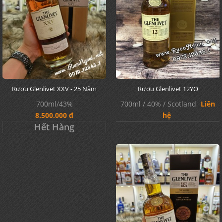
Rượu Glenlivet XXV - 25 Năm
Rượu Glenlivet 12YO
700ml/43%
700ml / 40% / Scotland
Liên
8.500.000 đ
hệ
Hết Hàng