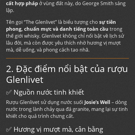
cất hợp pháp
ở vùng đất này, do George Smith sáng
lập.
Tên gọi “The Glenlivet” là biểu tượng cho
sự tiên
phong, chuẩn mực và danh tiếng toàn cầu
trong
thế giới whisky. Glenlivet không chỉ nổi bật về lịch sử
lâu đời, mà còn được yêu thích nhờ hương vị mượt
mà, dễ uống, và phong cách tao nhã.
2. Đặc điểm nổi bật của rượu
Glenlivet
✅ Nguồn nước tinh khiết
Rượu Glenlivet sử dụng nước suối
Josie’s Well
– dòng
nước trong lành chảy qua đá granite, mang lại sự tinh
khiết cho quá trình chưng cất.
✅ Hương vị mượt mà, cân bằng