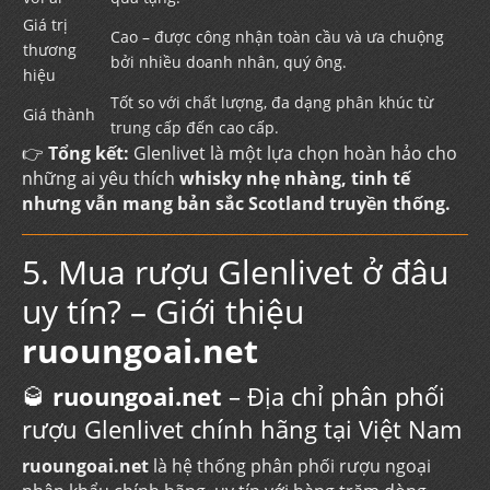
Giá trị
Cao – được công nhận toàn cầu và ưa chuộng
thương
bởi nhiều doanh nhân, quý ông.
hiệu
Tốt so với chất lượng, đa dạng phân khúc từ
Giá thành
trung cấp đến cao cấp.
👉
Tổng kết:
Glenlivet là một lựa chọn hoàn hảo cho
những ai yêu thích
whisky nhẹ nhàng, tinh tế
nhưng vẫn mang bản sắc Scotland truyền thống.
5. Mua rượu Glenlivet ở đâu
uy tín? – Giới thiệu
ruoungoai.net
🥃
ruoungoai.net
– Địa chỉ phân phối
rượu Glenlivet chính hãng tại Việt Nam
ruoungoai.net
là hệ thống phân phối rượu ngoại