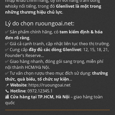
nhập khẩu chính hãng, uy tín với hàng trăm dòng
whisky nổi tiếng, trong đó
Glenlivet là một trong
những thương hiệu chủ lực
.
Lý do chọn ruoungoai.net:
✅ Sản phẩm chính hãng, có
tem kiểm định & hóa
đơn rõ ràng
.
✅ Giá cả cạnh tranh, cập nhật liên tục theo thị trường.
✅ Cung cấp
đầy đủ các dòng Glenlivet
: 12, 15, 18, 21,
Founder’s Reserve...
✅ Giao hàng nhanh, đóng gói sang trọng, miễn phí
nội thành HCM/Hà Nội.
✅ Tư vấn chọn rượu theo mục đích sử dụng:
thưởng
thức, quà biếu, tổ chức sự kiện
...
📌
Website
:
https://ruoungoai.net
📞
Hotline
:
0972.12345.1
🏬
Cửa hàng tại TP.HCM, Hà Nội
– giao hàng toàn
quốc