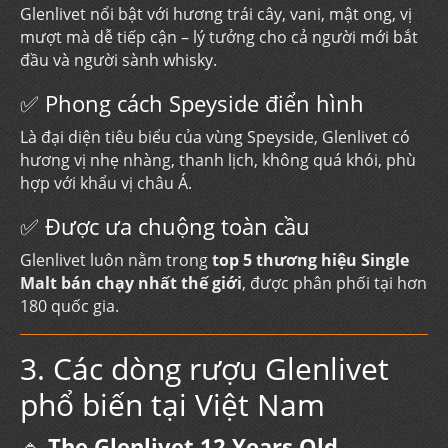
Glenlivet nổi bật với hương trái cây, vani, mật ong, vị
mượt mà dễ tiếp cận – lý tưởng cho cả người mới bắt
đầu và người sành whisky.
✅ Phong cách Speyside điển hình
Là đại diện tiêu biểu của vùng Speyside, Glenlivet có
hương vị nhẹ nhàng, thanh lịch, không quá khói, phù
hợp với khẩu vị châu Á.
✅ Được ưa chuộng toàn cầu
Glenlivet luôn nằm trong
top 5 thương hiệu Single
Malt bán chạy nhất thế giới
, được phân phối tại hơn
180 quốc gia.
3. Các dòng rượu Glenlivet
phổ biến tại Việt Nam
🔹
The Glenlivet 12 Years Old