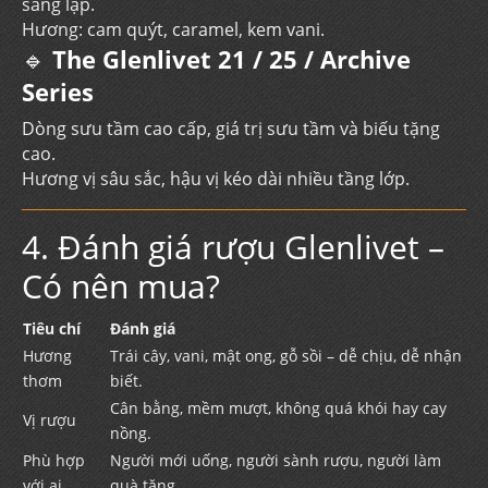
sáng lập.
Hương: cam quýt, caramel, kem vani.
🔹
The Glenlivet 21 / 25 / Archive
Series
Dòng sưu tầm cao cấp, giá trị sưu tầm và biếu tặng
cao.
Hương vị sâu sắc, hậu vị kéo dài nhiều tầng lớp.
4. Đánh giá rượu Glenlivet –
Có nên mua?
Tiêu chí
Đánh giá
Hương
Trái cây, vani, mật ong, gỗ sồi – dễ chịu, dễ nhận
thơm
biết.
Cân bằng, mềm mượt, không quá khói hay cay
Vị rượu
nồng.
Phù hợp
Người mới uống, người sành rượu, người làm
với ai
quà tặng.