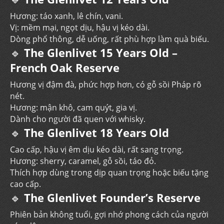
Hương: táo xanh, lê chín, vani.
Vị: mềm mại, ngọt dịu, hậu vị kéo dài.
Dòng phổ thông, dễ uống, rất phù hợp làm quà biếu.
🔹
The Glenlivet 15 Years Old –
French Oak Reserve
Hương vị đậm đà, phức hợp hơn, có gỗ sồi Pháp rõ
nét.
Hương: mận khô, cam quýt, gia vị.
Dành cho người đã quen với whisky.
🔹
The Glenlivet 18 Years Old
Cao cấp, hậu vị êm dịu kéo dài, rất sang trọng.
Hương: sherry, caramel, gỗ sồi, táo đỏ.
Thích hợp dùng trong dịp quan trọng hoặc biếu tặng
cao cấp.
🔹
The Glenlivet Founder’s Reserve
Phiên bản không tuổi, gợi nhớ phong cách của người