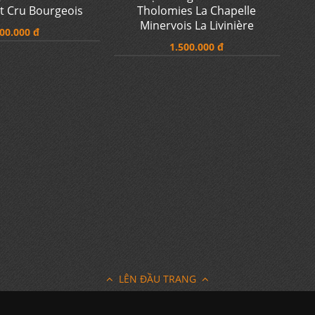
Rượu Vang Cigar Box Cabernet
Sauvignon
700.000 đ
 Château La Raze
Rượu Vang Château De
t Cru Bourgeois
Tholomies La Chapelle
Minervois La Livinière
00.000 đ