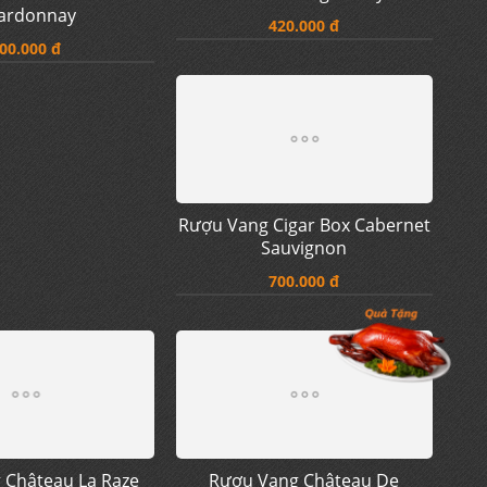
ng Handpicked
Rượu Vang Colores Santos
al Selections
Cabernet Sauvignon Syrah
ardonnay
420.000 đ
00.000 đ