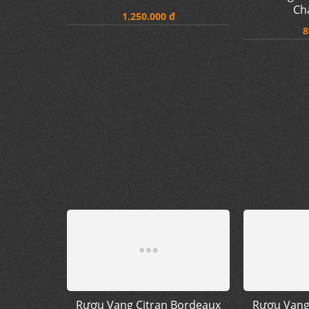
Rượu Vang Pepper Jack
Rượu Va
Certified Shiraz Cabernet
Region
Ch
1.250.000 đ
8