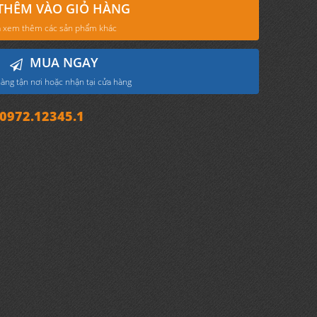
THÊM VÀO GIỎ HÀNG
 xem thêm các sản phẩm khác
MUA NGAY
àng tận nơi hoặc nhận tại cửa hàng
972.12345.1