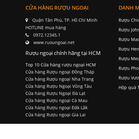
Rượu Vang Citran Bordeaux
Limited Edition
800.000 đ
Rượu Vang P
Costantino 
Ve
3
CỬA HÀNG RƯỢU NGOẠI
DANH 