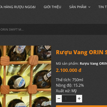
A HÀNG RƯỢU NGOẠI
GIỚI THIỆU
SẢN PHẨM
TIN 
Rượu Vang ORIN SWIFT Mannequin Chardonnay
Rượu Vang ORIN 
Mã sản phẩm:
Rượu Vang ORI
2.100.000 đ
Thể tích: 750ml
Nồng độ: 15.2%
Xuất xứ: Mỹ