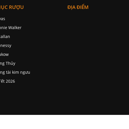
1.500.000 đ
irovano Collezione
Pinot Grigio Delle
nezie DOC
80.000 đ
LÊN ĐẦU TRANG
MỤC RƯỢU
ĐỊA ĐIỂM