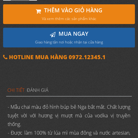
THÊM VÀO GIỎ HÀNG
Và xem thêm các sản phẩm khác
MUA NGAY
Giao hàng tận nơi hoặc nhận tại cửa hàng
HOTLINE MUA HÀNG 0972.12345.1
CHI TIẾT
ĐÁNH GIÁ
- Mẫu chai màu đỏ hình búp bê Nga bắt mắt. Chất lượng
tuyệt vời với hương vị mượt mà của vodka vị truyền
thống.
- Được làm 100% từ lúa mì mùa đông và nước artesian,