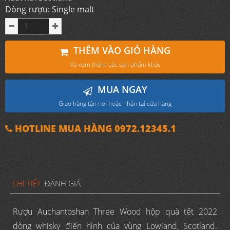
Dòng rượu: Single malt
THÊM VÀO GIỎ HÀNG
Và xem thêm các sản phẩm khác
MUA NGAY
Giao hàng tận nơi hoặc nhận tại cửa hàng
HOTLINE MUA HÀNG 0972.12345.1
CHI TIẾT
ĐÁNH GIÁ
Rượu Auchantoshan Three Wood hộp quà tết 2022
dòng whisky điển hình của vùng Lowland, Scotland.