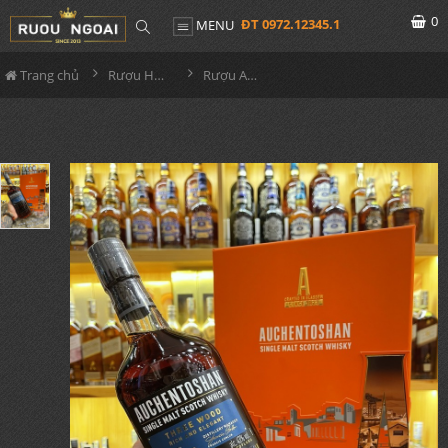
0
ĐT 0972.12345.1
MENU
Trang chủ
Rượu Hộp Quà
Rượu Auchentoshan Threen Wood Hộp Quà Tết 2022