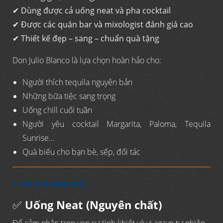
✔
Dùng được cả uống neat và pha cocktail
✔
Được các quán bar và mixologist đánh giá cao
✔
Thiết kế đẹp – sang – chuẩn quà tặng
Don Julio Blanco là lựa chọn hoàn hảo cho:
Người thích tequila nguyên bản
Những bữa tiệc sang trọng
Uống chill cuối tuần
Người yêu cocktail Margarita, Paloma, Tequila
Sunrise…
Quà biếu cho bạn bè, sếp, đối tác
6. Gợi ý thưởng thức
✅
Uống Neat (Nguyên chất)