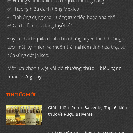
✅ Hương vị tinh khiết của tequila thượng hạng
✅ Thương hiệu danh tiếng Mexico
✅ Tính ứng dụng cao – uống trực tiếp hoặc pha chế
✅ Giá trị làm quà tặng tuyệt vời
Đây là chai tequila dành cho những ai yêu thích hương vị
tươi mát, tự nhiên và muốn trải nghiệm tinh hoa thật sự
của vùng đất Jalisco.
Một lựa chọn tuyệt vời để
thưởng thức – biếu tặng –
hoặc trưng bày
.
TIN TỨC MỚI
Giới thiệu Rượu Balvenie, Top 6 kiến
thức về Rượu Balvenie
5 Lý Do Nên Lựa Chọn Cửa Hàng Rượu