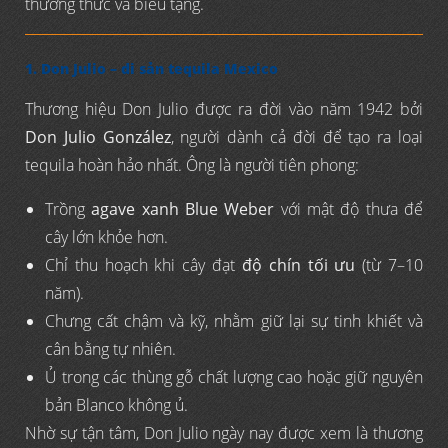
thưởng thức và biếu tặng.
1. Don Julio – di sản tequila Mexico
Thương hiệu Don Julio được ra đời vào năm 1942 bởi
Don Julio González
, người dành cả đời để tạo ra loại
tequila hoàn hảo nhất. Ông là người tiên phong:
Trồng
agave xanh Blue Weber
với mật độ thưa để
cây lớn khỏe hơn.
Chỉ thu hoạch khi cây đạt
độ chín tối ưu
(từ 7–10
năm).
Chưng cất chậm và kỹ, nhằm giữ lại sự tinh khiết và
cân bằng tự nhiên.
Ủ trong các thùng gỗ chất lượng cao hoặc giữ nguyên
bản Blanco không ủ.
Nhờ sự tận tâm, Don Julio ngày nay được xem là thương