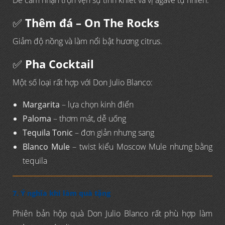
Để cảm nhận trọn vẹn sự tinh khiết và vị agave tự nhiên.
✅
Thêm đá – On The Rocks
Giảm độ nồng và làm nổi bật hương citrus.
✅
Pha Cocktail
Một số loại rất hợp với Don Julio Blanco:
Margarita
– lựa chọn kinh điển
Paloma
– thơm mát, dễ uống
Tequila Tonic
– đơn giản nhưng sang
Blanco Mule
– twist kiểu Moscow Mule nhưng bằng
tequila
7. Ý nghĩa khi làm quà tặng
Phiên bản hộp quà Don Julio Blanco rất phù hợp làm