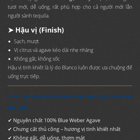
tươi mới, dễ uống, rất phù hợp cho cả người mới lẫn
người sành tequila.
➤ Hậu vị (Finish)
Sạch, mượt
Vị citrus và agave kéo dài nhẹ nhàng
Không gắt, không sốc
Hậu vị tinh khiết là lý do Blanco luôn được ưa chuộng để
uống trực tiếp.
5. Tại sao Don Julio Blanco được yêu thích trên toàn
thế giới?
✔
Nguyên chất 100% Blue Weber Agave
✔
Chưng cất thủ công – hương vị tinh khiết nhất
✔
Không gắt, dễ uống, thơm mát