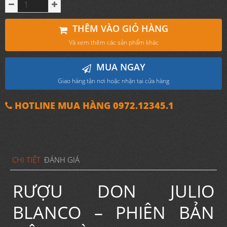
THÊM VÀO GIỎ HÀNG
Và xem thêm các sản phẩm khác
MUA NGAY
Giao hàng tận nơi hoặc nhận tại cửa hàng
HOTLINE MUA HÀNG 0972.12345.1
CHI TIẾT
ĐÁNH GIÁ
RƯỢU DON JULIO
BLANCO – PHIÊN BẢN