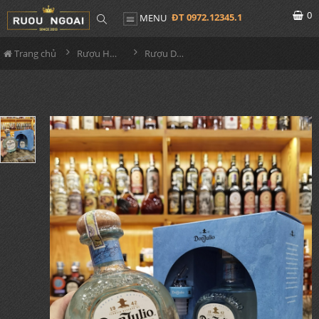
0
ĐT 0972.12345.1
MENU
Trang chủ
Rượu Hộp Quà
Rượu Don Julio Blanco Hộp Quà