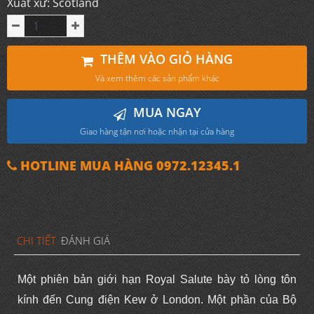
Xuất xứ: Scotland
THÊM VÀO GIỎ HÀNG
Và xem thêm các sản phẩm khác
MUA NGAY
Giao hàng tận nơi hoặc nhận tại cửa hàng
HOTLINE MUA HÀNG 0972.12345.1
CHI TIẾT
ĐÁNH GIÁ
Một phiên bản giới hạn Royal Salute bày tỏ lòng tôn
kính đến Cung điện Kew ở London. Một phần của Bộ