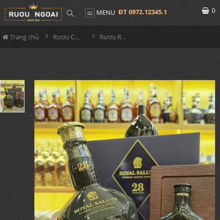
0
ĐT 0972.12345.1
MENU
Trang chủ
Rượu Chivas
Rượu Royal Salute 28YO