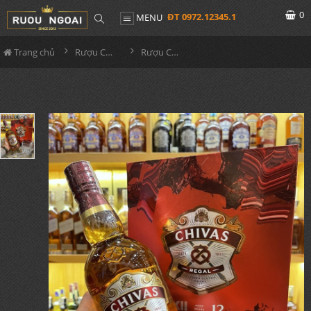
0
ĐT 0972.12345.1
MENU
Trang chủ
Rượu Chivas
Rượu Chivas 12 Hộp Quà Tết 2022