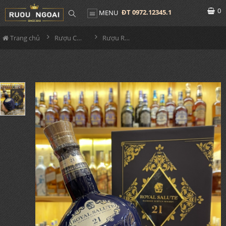
0
ĐT 0972.12345.1
MENU
Trang chủ
Rượu Chivas
Rượu Royal Salute 21 Hộp Quà Tết 2022