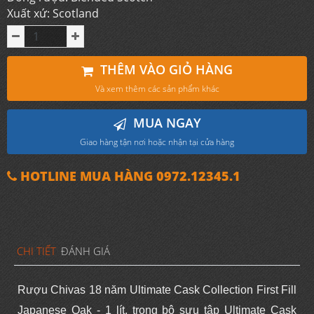
Xuất xứ: Scotland
THÊM VÀO GIỎ HÀNG
Và xem thêm các sản phẩm khác
MUA NGAY
Giao hàng tận nơi hoặc nhận tại cửa hàng
HOTLINE MUA HÀNG 0972.12345.1
CHI TIẾT
ĐÁNH GIÁ
Rượu Chivas 18 năm Ultimate Cask Collection First Fill
Japanese Oak - 1 lít, trong bộ sưu tập Ultimate Cask