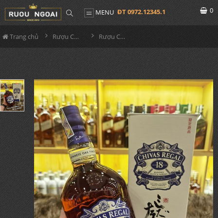
0
ĐT 0972.12345.1
MENU
Trang chủ
Rượu Chivas
Rượu Chivas 18 Năm Ultimate Cask Collection