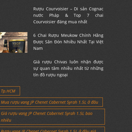
Rượu Courvoisier – Di sản Cognac
nước Pháp & Top 7 chai
Courvoisier đáng mua nhất
6 Chai Rượu Meukow Chính Hãng
Được Săn Đón Nhiều Nhất Tại Việt
Nam
Giá rượu Chivas luôn nhận được
sự quan tâm nhiều nhất từ những
tín đồ rượu ngoại
Tp.HCM
Mua rượu vang JP Chenet Cabernet Syrah 1.5L ở đâu
Giá rượu vang JP Chenet Cabernet Syrah 1.5L bao
nhiêu
Rượu vang JP Chenet Cabernet Syrah 1.5L ở đâu giá