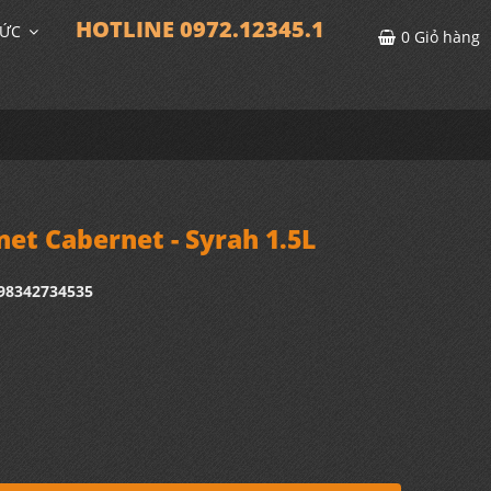
HOTLINE 0972.12345.1
TỨC
0
Giỏ hàng
et Cabernet - Syrah 1.5L
498342734535