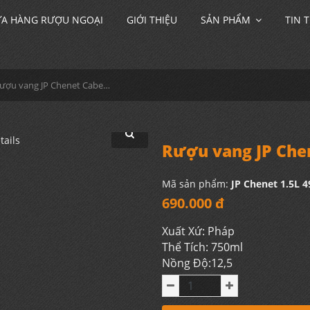
A HÀNG RƯỢU NGOẠI
GIỚI THIỆU
SẢN PHẨM
TIN 
Rượu vang JP Chenet Cabernet - Syrah 1.5L
Rượu vang JP Chen
Mã sản phẩm:
JP Chenet 1.5L 
690.000 đ
Xuất Xứ: Pháp
Thể Tích: 750ml
Nồng Độ:12,5