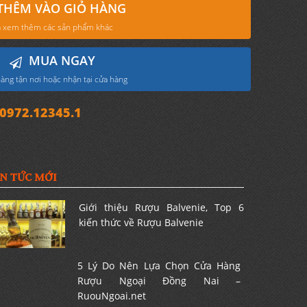
THÊM VÀO GIỎ HÀNG
 xem thêm các sản phẩm khác
MUA NGAY
àng tận nơi hoặc nhận tại cửa hàng
972.12345.1
IN TỨC MỚI
Giới thiệu Rượu Balvenie, Top 6
kiến thức về Rượu Balvenie
5 Lý Do Nên Lựa Chọn Cửa Hàng
Rượu Ngoại Đồng Nai –
RuouNgoai.net