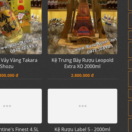
 Vảy Vàng Takara
Kệ Trưng Bày Rượu Leopold
Shozu
Extra XO 2000ml
300.000 đ
2.800.000 đ