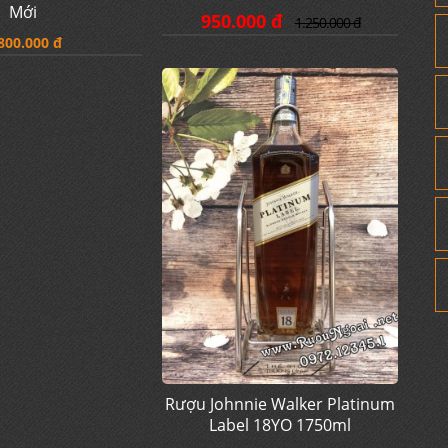
tine's Finest 4.5L
Kệ Rượu Label 5 - 2000ml
Mới
950.000 đ
1.250.000 đ
800.000 đ