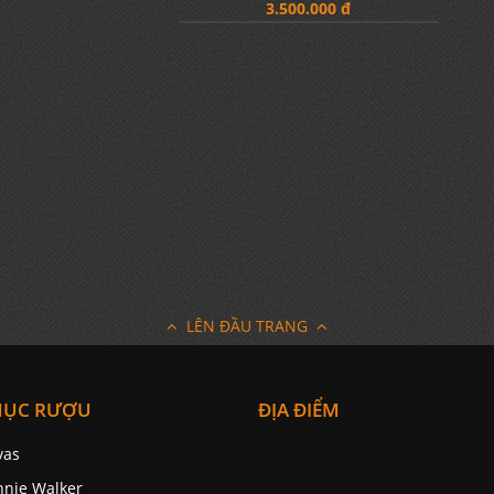
Rượu Johnnie Walker Platinum
Label 18YO 1750ml
3.500.000 đ