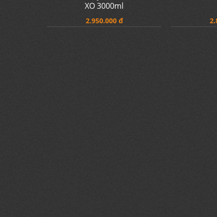
Rượu Brandy XO Ballon D'or
Rượu Ballan
XO 3000ml
2.950.000 đ
2.