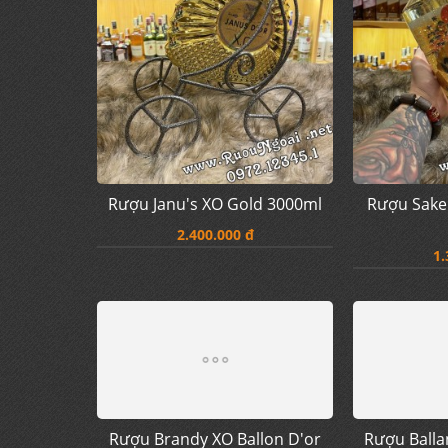
Rượu Janu's XO Gold 3000ml
Rượu Sake
2.400.000 đ
1.