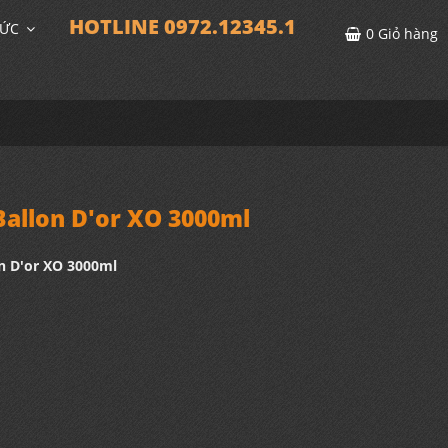
HOTLINE 0972.12345.1
TỨC
0
Giỏ hàng
allon D'or XO 3000ml
n D'or XO 3000ml