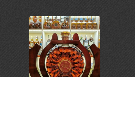
Kệ Rượu Mạnh Charles XO
2.950.000 đ