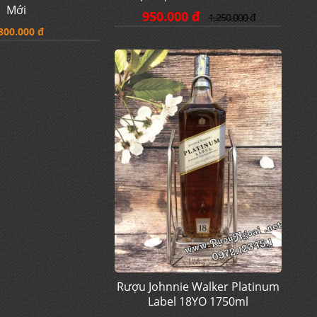
Mới
950.000 đ
1.250.000 đ
800.000 đ
Rượu Johnnie Walker Platinum
Label 18YO 1750ml