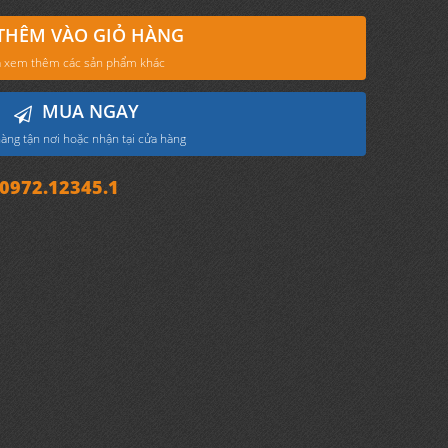
THÊM VÀO GIỎ HÀNG
 xem thêm các sản phẩm khác
MUA NGAY
àng tận nơi hoặc nhận tại cửa hàng
972.12345.1