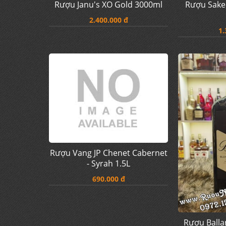
Rượu Janu's XO Gold 3000ml
Rượu Sake
2.400.000 đ
1.
Rượu Vang JP Chenet Cabernet
- Syrah 1.5L
690.000 đ
Rượu Ballan