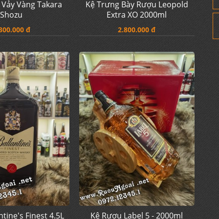
 Vảy Vàng Takara
Kệ Trưng Bày Rượu Leopold
Shozu
Extra XO 2000ml
300.000 đ
2.800.000 đ
tine's Finest 4.5L
Kệ Rượu Label 5 - 2000ml