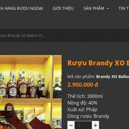
A HÀNG RƯỢU NGOẠI
GIỚI THIỆU
SẢN PHẨM
TIN 
Rượu Brandy XO Ballon D'or XO 3000ml
Rượu Brandy XO B
Mã sản phẩm:
Brandy XO Ballo
2.950.000 đ
Thể tích: 3000ml
Nồng độ: 40%
Xuất xứ: Pháp
Dòng rượu: Brandy