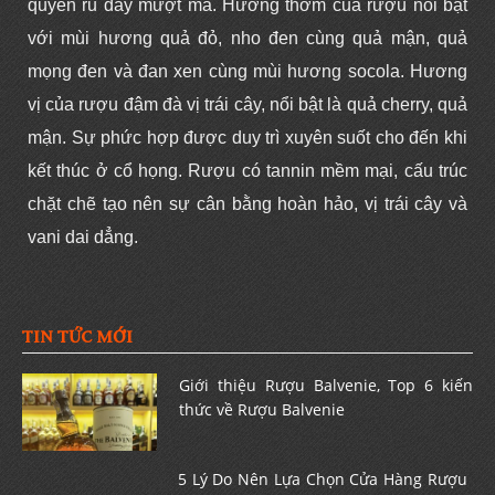
quyến rũ đầy mượt mà. Hương thơm của rượu nổi bật
với mùi hương quả đỏ, nho đen cùng quả mận, quả
mọng đen và đan xen cùng mùi hương socola. Hương
vị của rượu đậm đà vị trái cây, nổi bật là quả cherry, quả
mận. Sự phức hợp được duy trì xuyên suốt cho đến khi
kết thúc ở cổ họng. Rượu có tannin mềm mại, cấu trúc
chặt chẽ tạo nên sự cân bằng hoàn hảo, vị trái cây và
vani dai dẳng.
TIN TỨC MỚI
Giới thiệu Rượu Balvenie, Top 6 kiến
thức về Rượu Balvenie
5 Lý Do Nên Lựa Chọn Cửa Hàng Rượu