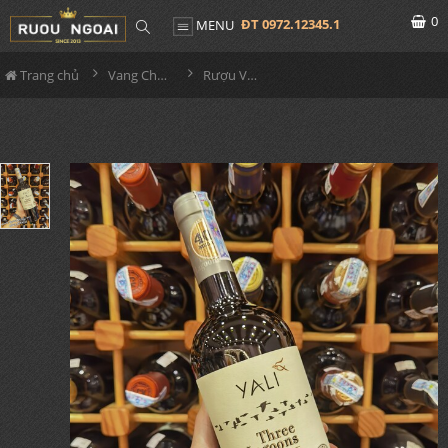
0
ĐT 0972.12345.1
MENU
Trang chủ
Vang Chile
Rượu Vang Yali Gran Reserva Cabernet Sauvignon