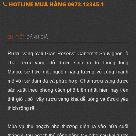
HOTLINE MUA HÀNG 0972.12345.1
CHI TIẾT
ĐÁNH GIÁ
Rượu vang
Yali Gran Reserva Cabernet Sauvignon là
chai rượu vang đỏ được sinh ra từ thung lũng
Maipo, sở hữu một nguồn năng lượng vô cùng mạnh
mẽ với sự đậm đà và phức hợp. Chai rượu vang được
sản xuất theo phong cách phổ biến nhất hiện nay trên
thế giới, bởi vậy rượu vang khá dễ uống và được yêu
thích rộng rãi.
Mùa vụ thu hoạch nho thường diễn ra vào nửa cuối
tháng 4, thu hoạch thủ công bằng tay. Nho sau khi được