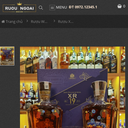
0
ĐT 0972.12345.1
MENU
Trang chủ
Rượu Whisky
Rượu XR 19 Hộp Quà 2023 - Pháo Hoa