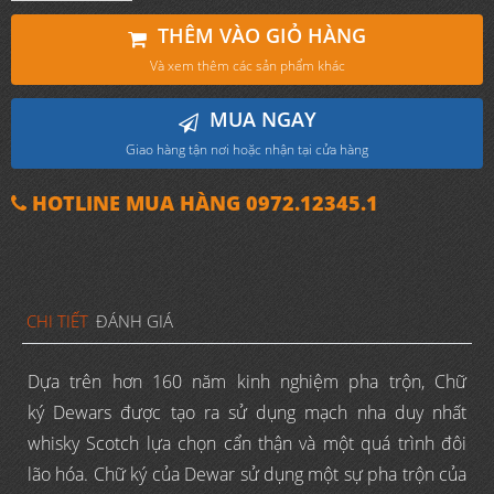
THÊM VÀO GIỎ HÀNG
Và xem thêm các sản phẩm khác
MUA NGAY
Giao hàng tận nơi hoặc nhận tại cửa hàng
HOTLINE MUA HÀNG 0972.12345.1
CHI TIẾT
ĐÁNH GIÁ
Dựa trên hơn 160 năm kinh nghiệm pha trộn, Chữ
ký Dewars được tạo ra sử dụng mạch nha duy nhất
whisky Scotch lựa chọn cẩn thận và một quá trình đôi
lão hóa. Chữ ký của Dewar sử dụng một sự pha trộn của