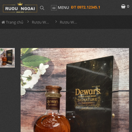
0
ĐT 0972.12345.1
MENU
Trang chủ
Rượu Whisky
Rượu Whisky Dewar's Signature