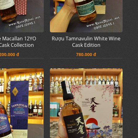
 Macallan 12YO
Rượu Tamnavulin White Wine
ask Collection
Cask Edition
200.000 đ
780.000 đ