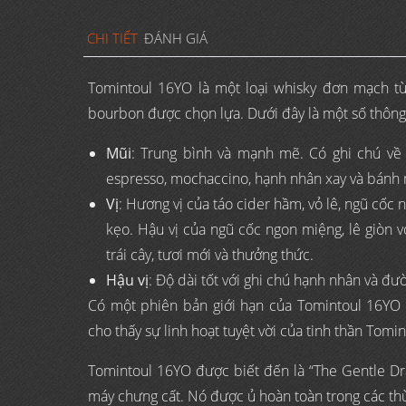
CHI TIẾT
ĐÁNH GIÁ
Tomintoul 16YO là một loại whisky đơn mạch t
bourbon được chọn lựa. Dưới đây là một số thông 
Mũi
: Trung bình và mạnh mẽ. Có ghi chú về 
espresso, mochaccino, hạnh nhân xay và bánh m
Vị
: Hương vị của táo cider hầm, vỏ lê, ngũ cốc 
kẹo. Hậu vị của ngũ cốc ngon miệng, lê giòn v
trái cây, tươi mới và thưởng thức.
Hậu vị
: Độ dài tốt với ghi chú hạnh nhân và đư
Có một phiên bản giới hạn của Tomintoul 16YO 
cho thấy sự linh hoạt tuyệt vời của tinh thần Tomi
Tomintoul 16YO được biết đến là “The Gentle D
máy chưng cất. Nó được ủ hoàn toàn trong các th