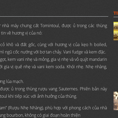
T
ừ nhà máy chưng cất Tomintoul, được ủ trong các thùng
tin về hương vị của nó:
cỏ khô và đất gốc, cùng với hương vị của kẹo h boiled,
ì ngũ cốc nướng với bơ tan chảy. Vani fudge và kem đặc.
ngọt, kem vani nhẹ và mỏng, gia vị nhẹ và vỏ quýt mandarin
ới gia vị quế nhẹ và vani kem soda. Khói nhẹ. Nhẹ nhàng,
ờng lúa mạch.
được ủ trong thùng rượu vang Sauternes. Phiên bản này
ntoul khi tiếp xúc với ảnh hưởng của thùng.
ram” (Rượu Nhẹ Nhàng), phù hợp với phong cách của nhà
ùng bourbon, không có giai đoạn hoàn thiện