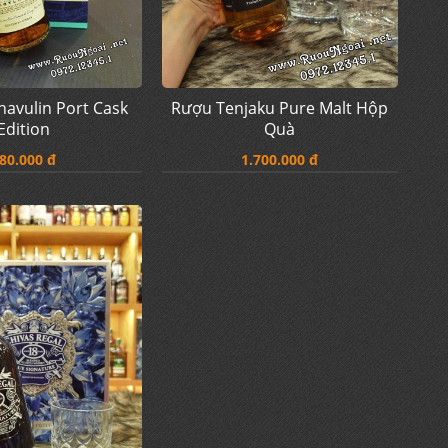
avulin Port Cask
Rượu Tenjaku Pure Malt Hộp
Edition
Quà
80.000 đ
1.700.000 đ