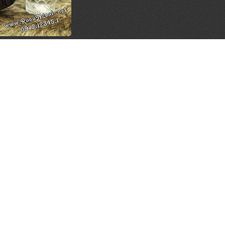
s Regal 18YO Blue
 Quà 2026
900.000 đ
LÊN ĐẦU TRANG
MỤC RƯỢU
ĐỊA ĐIỂM
vas
nnie Walker
allan
nessy