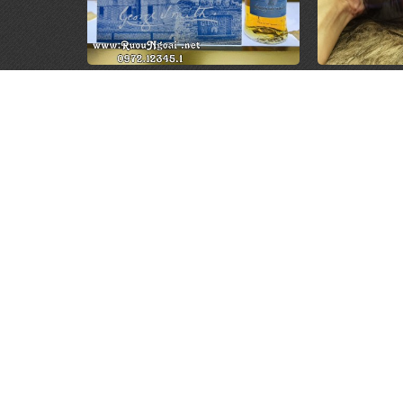
Rượu Glenlivet Founder Hộp
Rượu Chiva
Quà 2026
Hộp
1.250.000 đ
1.
CỬA HÀNG RƯỢU NGOẠI
DANH 
Quận Tân Phú, TP. Hồ Chí Minh
Rượu Chi
HOTLINE mua hàng
Rượu Joh
0972.12345.1
Rượu Mac
www.ruoungoai.net
Rượu Hen
Rượu ngoại chính hãng tại HCM