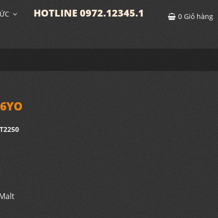
HOTLINE 0972.12345.1
TỨC
0
Giỏ hàng
16YO
T2250
Malt