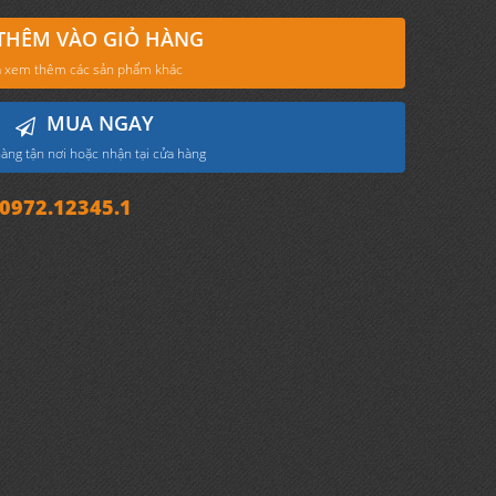
THÊM VÀO GIỎ HÀNG
 xem thêm các sản phẩm khác
MUA NGAY
àng tận nơi hoặc nhận tại cửa hàng
972.12345.1