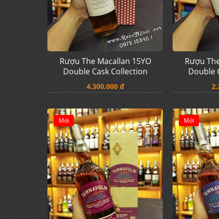
Rượu The Macallan 15YO
Rượu The
Double Cask Collection
Double C
4.300.000 đ
2.
Mới
Mới