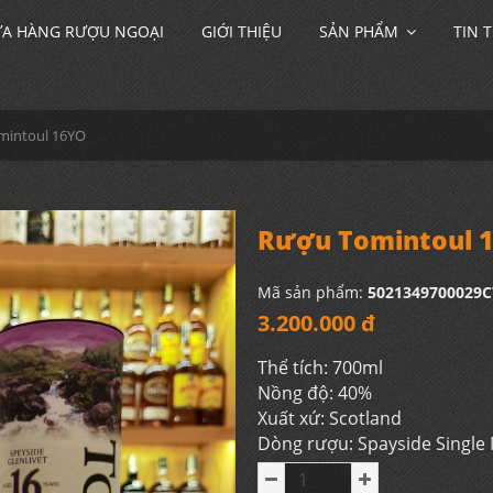
A HÀNG RƯỢU NGOẠI
GIỚI THIỆU
SẢN PHẨM
TIN 
mintoul 16YO
Rượu Tomintoul 
Mã sản phẩm:
5021349700029C
3.200.000 đ
Thể tích: 700ml
Nồng độ: 40%
Xuất xứ: Scotland
Dòng rượu: Spayside Single 