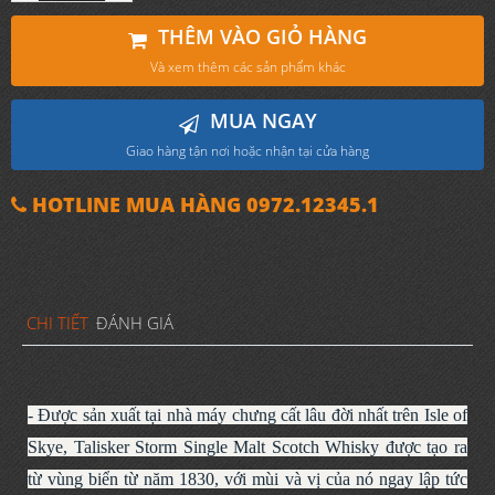
THÊM VÀO GIỎ HÀNG
Và xem thêm các sản phẩm khác
MUA NGAY
Giao hàng tận nơi hoặc nhận tại cửa hàng
HOTLINE MUA HÀNG 0972.12345.1
CHI TIẾT
ĐÁNH GIÁ
- Được sản xuất tại nhà máy chưng cất lâu đời nhất trên Isle of
Skye, Talisker Storm Single Malt Scotch Whisky được tạo ra
từ vùng biển từ năm 1830, với mùi và vị của nó ngay lập tức