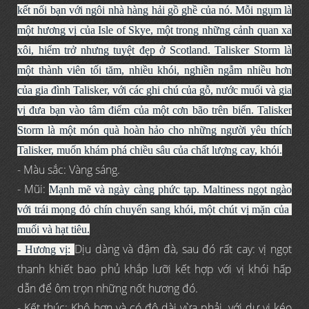
kết nối bạn với ngôi nhà hàng hải gồ ghề của nó.
Mỗi ngụm là
một hương vị của Isle of Skye, một trong những cảnh quan xa
xôi, hiểm trở nhưng tuyệt đẹp ở Scotland.
Talisker Storm là
một thành viên tối tăm, nhiều khói, nghiền ngẫm nhiều hơn
của gia đình Talisker, với các ghi chú của gỗ, nước muối và gia
vị đưa bạn vào tâm điểm của một cơn bão trên biển.
Talisker
Storm là một món quà hoàn hảo cho những người yêu thích
Talisker, muốn khám phá chiều sâu của chất lượng cay, khói.
- Màu sắc: Vàng sáng.
- Mũi:
Mạnh mẽ và ngày càng phức tạp. Maltiness ngọt ngào
với trái mọng đỏ chín chuyển sang khói, một chút vị mặn của
muối và hạt tiêu.
Dịu dàng và đậm đà, sau đó rất cay: vị ngọt
- Hương vị:
thanh khiết bao phủ khắp lưỡi kết hợp với vị khói hấp
dẫn để ôm trọn những nốt hương đó.
- Kết thúc: Khô hơn và có độ dài vừa phải, với dư vị kéo