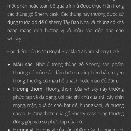
một phần hoặc toàn bộ quá trình ủ được thực hiện trong
các thùng gỗ Sherry cask. Các thùng này thường được sử
dụng trước đó để ủ sherry Tây Ban Nha, và chúng có khả
năng mang đến hương vị và màu sắc độc đáo cho
whisky.
Đặc điểm của Rượu Royal Brackla 12 Năm Sherry Cask:
Màu sắc
: Nhờ ủ trong thùng gỗ Sherry, sản phẩm
thường có màu sắc đậm hơn so với phiên bản truyền
thống, thường có màu hổ phách hoặc màu đỏ đậm.
Hương thơm
: Hương thơm của whisky này thường
phức tạp và đa dạng, với các ghi chú của trái cây chín
mọng, mận, quả óc chó, hạt dẻ, hương vani, và hương
cacao. Hương thơm của gỗ Sherry cask cũng thường
đóng góp vào sự phức tạp của nó.
Hương vị
: Hương vị của sản phẩm này thường mượt