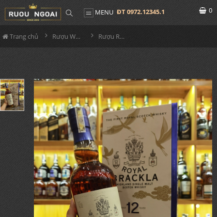
0
ĐT 0972.12345.1
MENU
Trang chủ
Rượu Whisky
Rượu Royal Brackla 12YO Sherry Cask Hộp Quà