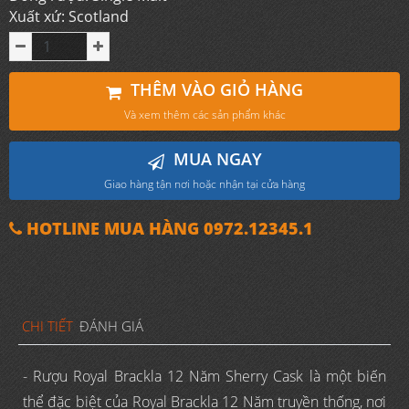
Xuất xứ: Scotland
THÊM VÀO GIỎ HÀNG
Và xem thêm các sản phẩm khác
MUA NGAY
Giao hàng tận nơi hoặc nhận tại cửa hàng
HOTLINE MUA HÀNG 0972.12345.1
CHI TIẾT
ĐÁNH GIÁ
- Rượu Royal Brackla 12 Năm Sherry Cask là một biến
thể đặc biệt của Royal Brackla 12 Năm truyền thống, nơi