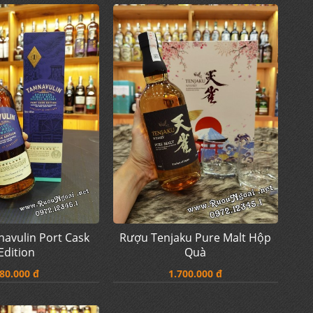
avulin Port Cask
Rượu Tenjaku Pure Malt Hộp
Edition
Quà
80.000 đ
1.700.000 đ