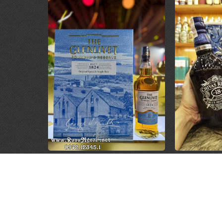
Rượu Glenlivet Founder Hộp
Rượu Chiva
Quà 2026
Hộp
1.250.000 đ
1.