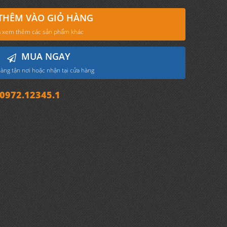
THÊM VÀO GIỎ HÀNG
 xem thêm các sản phẩm khác
MUA NGAY
àng tận nơi hoặc nhận tại cửa hàng
972.12345.1