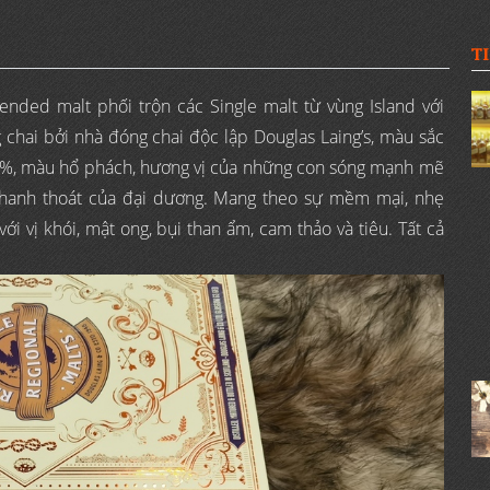
T
nded malt phối trộn các Single malt từ vùng Island với
chai bởi nhà đóng chai độc lập Douglas Laing’s, màu sắc
,8%, màu hổ phách, hương vị của những con sóng mạnh mẽ
thanh thoát của đại dương. Mang theo sự mềm mại, nhẹ
 vị khói, mật ong, bụi than ẩm, cam thảo và tiêu. Tất cả