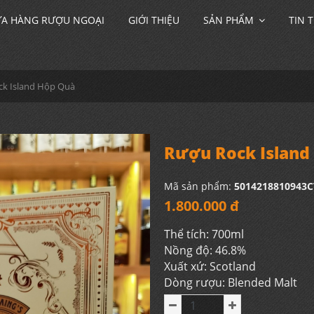
A HÀNG RƯỢU NGOẠI
GIỚI THIỆU
SẢN PHẨM
TIN 
k Island Hộp Quà
Rượu Rock Island
Mã sản phẩm:
5014218810943C
1.800.000 đ
Thể tích: 700ml
Nồng độ: 46.8%
Xuất xứ: Scotland
Dòng rượu: Blended Malt