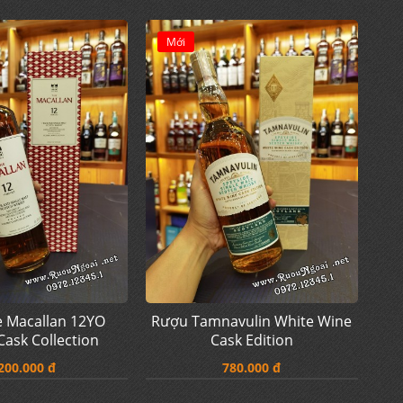
Mới
 Macallan 12YO
Rượu Tamnavulin White Wine
ask Collection
Cask Edition
200.000 đ
780.000 đ