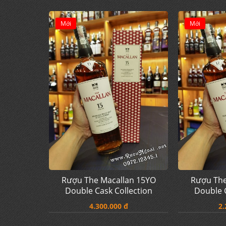
Mới
Mới
Rượu The Macallan 15YO
Rượu The
Double Cask Collection
Double C
4.300.000 đ
2.