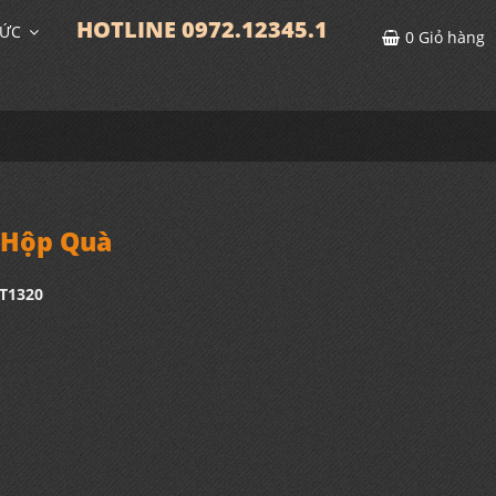
HOTLINE 0972.12345.1
TỨC
0
Giỏ hàng
 Hộp Quà
T1320