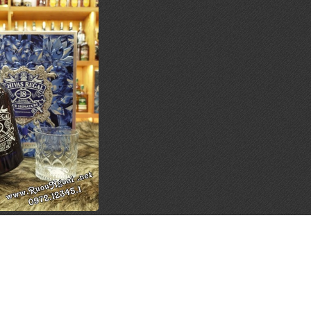
s Regal 18YO Blue
 Quà 2026
900.000 đ