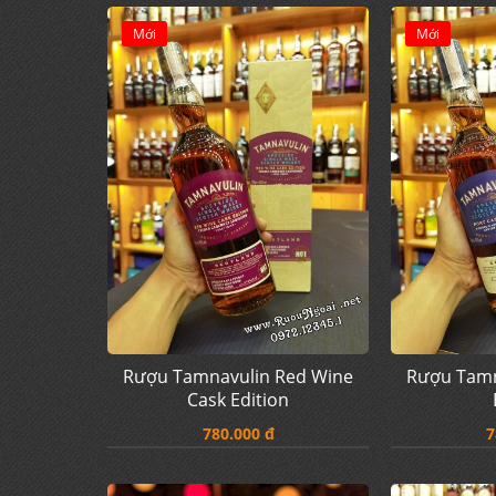
Mới
Mới
Rượu Tamnavulin Red Wine
Rượu Tamn
Cask Edition
780.000 đ
7