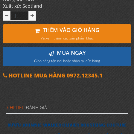
Xuất xứ: Scotland
THÊM VÀO GIỎ HÀNG
Và xem thêm các sản phẩm khác
MUA NGAY
Giao hàng tận nơi hoặc nhận tại cửa hàng
HOTLINE MUA HÀNG 0972.12345.1
CHI TIẾT
ĐÁNH GIÁ
RƯỢU JOHNNIE WALKER OLIVIER ROUSTEING COUTURE