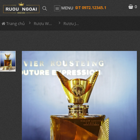
0
ĐT 0972.12345.1
MENU
Trang chủ
Rượu Whisky
Rượu JW Olivier Rousteing Couture Expression Fall