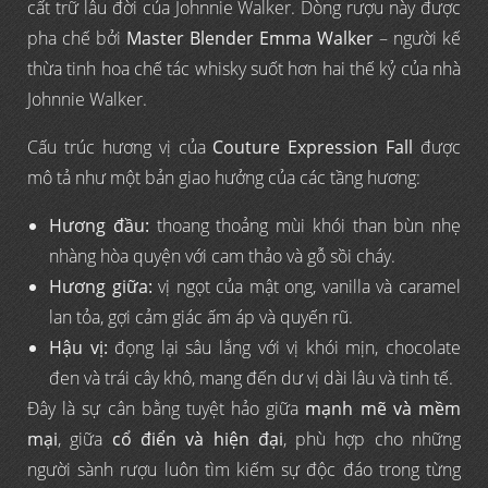
cất trữ lâu đời của Johnnie Walker. Dòng rượu này được
pha chế bởi
Master Blender Emma Walker
– người kế
thừa tinh hoa chế tác whisky suốt hơn hai thế kỷ của nhà
Johnnie Walker.
Cấu trúc hương vị của
Couture Expression Fall
được
mô tả như một bản giao hưởng của các tầng hương:
Hương đầu:
thoang thoảng mùi khói than bùn nhẹ
nhàng hòa quyện với cam thảo và gỗ sồi cháy.
Hương giữa:
vị ngọt của mật ong, vanilla và caramel
lan tỏa, gợi cảm giác ấm áp và quyến rũ.
Hậu vị:
đọng lại sâu lắng với vị khói mịn, chocolate
đen và trái cây khô, mang đến dư vị dài lâu và tinh tế.
Đây là sự cân bằng tuyệt hảo giữa
mạnh mẽ và mềm
mại
, giữa
cổ điển và hiện đại
, phù hợp cho những
người sành rượu luôn tìm kiếm sự độc đáo trong từng