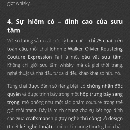
giọt whisky.
4. Sự hiếm có – đỉnh cao của sưu
tầm
Với số lượng sản xuất cực kỳ hạn chế –
chỉ 25 chai trên
toàn cầu
, mỗi chai
Johnnie Walker Olivier Rousteing
Couture Expression Fall
là một
báu vật sưu tầm
.
Không chỉ giới sưu tầm whisky, mà cả giới thời trang,
nghệ thuật và nhà đầu tư xa xỉ đều khao khát sở hữu nó.
Từng chai được đánh số riêng biệt, có
chứng nhận độc
quyền
và được trình bày trong một
hộp trưng bày sang
trọng
, mô phỏng như một tác phẩm couture trong thế
giới thời trang. Đây là minh chứng cho sự kết hợp đỉnh
cao giữa
craftsmanship (tay nghề thủ công)
và
design
(thiết kế nghệ thuật)
– điều chỉ những thương hiệu bậc