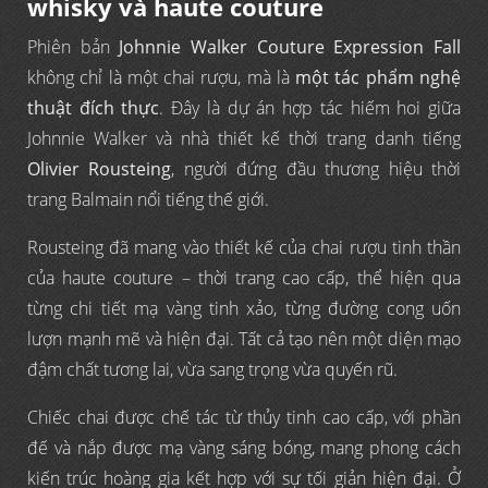
whisky và haute couture
Phiên bản
Johnnie Walker Couture Expression Fall
không chỉ là một chai rượu, mà là
một tác phẩm nghệ
thuật đích thực
. Đây là dự án hợp tác hiếm hoi giữa
Johnnie Walker và nhà thiết kế thời trang danh tiếng
Olivier Rousteing
, người đứng đầu thương hiệu thời
trang Balmain nổi tiếng thế giới.
Rousteing đã mang vào thiết kế của chai rượu tinh thần
của haute couture – thời trang cao cấp, thể hiện qua
từng chi tiết mạ vàng tinh xảo, từng đường cong uốn
lượn mạnh mẽ và hiện đại. Tất cả tạo nên một diện mạo
đậm chất tương lai, vừa sang trọng vừa quyến rũ.
Chiếc chai được chế tác từ thủy tinh cao cấp, với phần
đế và nắp được mạ vàng sáng bóng, mang phong cách
kiến trúc hoàng gia kết hợp với sự tối giản hiện đại. Ở