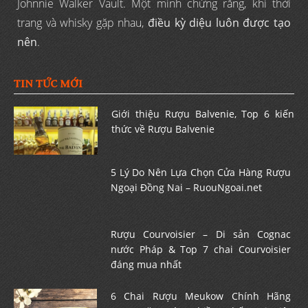
Johnnie Walker Vault. Một minh chứng rằng, khi thời
trang và whisky gặp nhau,
điều kỳ diệu luôn được tạo
nên
.
TIN TỨC MỚI
Giới thiệu Rượu Balvenie, Top 6 kiến
thức về Rượu Balvenie
5 Lý Do Nên Lựa Chọn Cửa Hàng Rượu
Ngoại Đồng Nai – RuouNgoai.net
Rượu Courvoisier – Di sản Cognac
nước Pháp & Top 7 chai Courvoisier
đáng mua nhất
6 Chai Rượu Meukow Chính Hãng