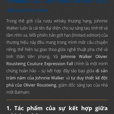
EXPRESSION FALL – BIỂU TƯỢNG CỦA NGHỆ THUẬT,
ĐẲNG CẤP VÀ CÁ TÍNH
Trong thế giới của rượu whisky thượng hạng, Johnnie
Walker luôn là cái tên đại diện cho sự sáng tạo, tinh tế và
tầm nhìn xa. Mỗi phiên bản giới hạn (limited edition) của
thương hiệu này đều mang trong mình một câu chuyện
riêng, thể hiện sự giao thoa giữa nghệ thuật pha chế và
tinh thần tiên phong. Và
Johnnie Walker Olivier
Rousteing Couture Expression Fall
chính là một minh
chứng hoàn hảo – sự kết hợp đầy táo bạo giữa
di sản
trăm năm của Johnnie Walker
và
tư duy thiết kế đột
phá của Olivier Rousteing
, giám đốc sáng tạo của nhà
mốt Balmain.
1. Tác phẩm của sự kết hợp giữa