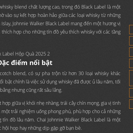
whisky blend chất lượng cao, trong đó Black Label là một
ờ vào sự kết hợp hoàn hảo giữa các loại whisky từ những
à Islay, Johnnie Walker Black Label mang đến một hương vị
thích hợp cho những tín đồ yêu thích whisky với các tầng
Đặc điểm nổi bật
Scotch blend, có sự pha trộn từ hơn 30 loại whisky khác
i bật chính là việc sử dụng whisky đã được ủ lâu năm, tối
bằng nhưng cũng rất sâu lắng.
hợp giữa vị khói nhẹ nhàng, trái cây chín mọng, gia vị tinh
ến một trải nghiệm uống phong phú, phù hợp cho cả những
 tín đồ lâu năm. Chai Johnnie Walker Black Label là một
c hội họp hay những dịp gặp gỡ bạn bè.