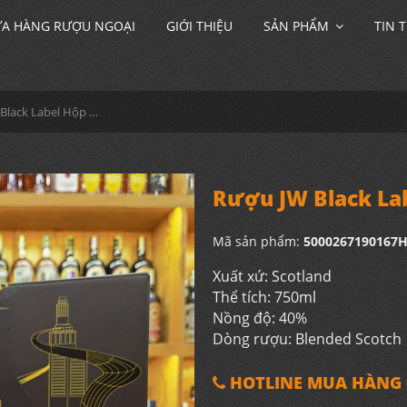
A HÀNG RƯỢU NGOẠI
GIỚI THIỆU
SẢN PHẨM
TIN 
Rượu JW Black Label Hộp Quà 2025
Rượu JW Black La
Mã sản phẩm:
5000267190167
Xuất xứ: Scotland
Thể tích: 750ml
Nồng độ: 40%
Dòng rượu: Blended Scotch
HOTLINE MUA HÀNG 0