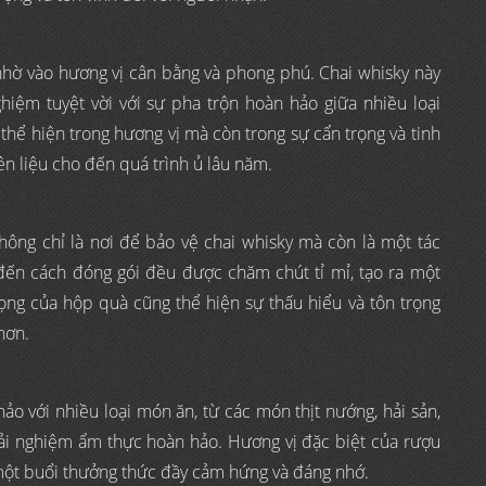
nhờ vào hương vị cân bằng và phong phú. Chai whisky này
iệm tuyệt vời với sự pha trộn hoàn hảo giữa nhiều loại
thể hiện trong hương vị mà còn trong sự cẩn trọng và tinh
ên liệu cho đến quá trình ủ lâu năm.
ông chỉ là nơi để bảo vệ chai whisky mà còn là một tác
đến cách đóng gói đều được chăm chút tỉ mỉ, tạo ra một
rọng của hộp quà cũng thể hiện sự thấu hiểu và tôn trọng
hơn.
ảo với nhiều loại món ăn, từ các món thịt nướng, hải sản,
i nghiệm ẩm thực hoàn hảo. Hương vị đặc biệt của rượu
 một buổi thưởng thức đầy cảm hứng và đáng nhớ.