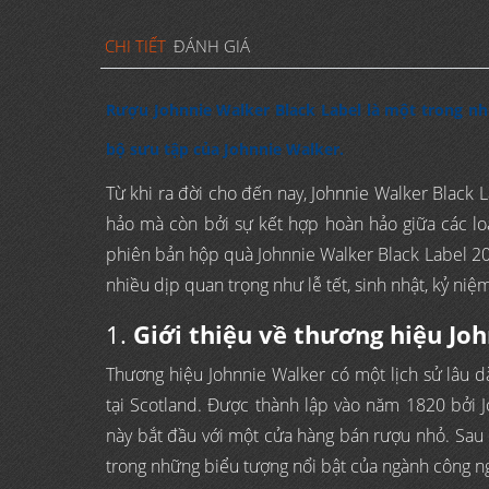
CHI TIẾT
ĐÁNH GIÁ
Rượu Johnnie Walker Black Label là một trong n
bộ sưu tập của Johnnie Walker.
Từ khi ra đời cho đến nay, Johnnie Walker Black 
hảo mà còn bởi sự kết hợp hoàn hảo giữa các l
phiên bản hộp quà Johnnie Walker Black Label 202
nhiều dịp quan trọng như lễ tết, sinh nhật, kỷ niệ
1.
Giới thiệu về thương hiệu Jo
Thương hiệu Johnnie Walker có một lịch sử lâu dà
tại Scotland. Được thành lập vào năm 1820 bởi Jo
này bắt đầu với một cửa hàng bán rượu nhỏ. Sau 
trong những biểu tượng nổi bật của ngành công n