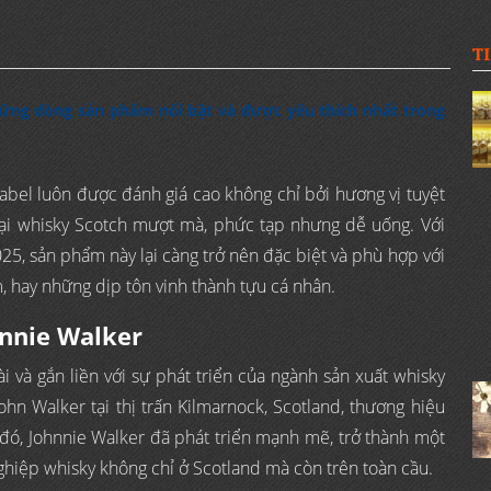
T
hững dòng sản phẩm nổi bật và được yêu thích nhất trong
Label luôn được đánh giá cao không chỉ bởi hương vị tuyệt
oại whisky Scotch mượt mà, phức tạp nhưng dễ uống. Với
5, sản phẩm này lại càng trở nên đặc biệt và phù hợp với
m, hay những dịp tôn vinh thành tựu cá nhân.
hnnie Walker
i và gắn liền với sự phát triển của ngành sản xuất whisky
hn Walker tại thị trấn Kilmarnock, Scotland, thương hiệu
đó, Johnnie Walker đã phát triển mạnh mẽ, trở thành một
ghiệp whisky không chỉ ở Scotland mà còn trên toàn cầu.