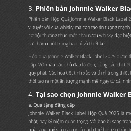
3.
Phiên bản Johnnie Walker Bl
Phiên bản Hộp Quà Johnnie Walker Black Label 
vị tuyệt vời của whisky mà còn tạo ấn tượng mạnh 
cơ hội thưởng thức một chai rượu whisky đặc biệ
sự chăm chút trong bao bì và thiết kế.
Hộp quà Johnnie Walker Black Label 2025 được thiế
cấp. Với màu sắc chủ đạo là đen, cùng các chi ti
quý phái. Các họa tiết tinh xảo và tỉ mỉ trong thiế
thời tạo ra một ấn tượng mạnh mẽ ngay từ cái nhìn
4.
Tại sao chọn Johnnie Walker 
a. Quà tặng đẳng cấp
Johnnie Walker Black Label Hộp Quà 2025 là mó
nhật, hay kỷ niệm quan trọng. Với bao bì sang trọ
quà tặng quý giá mà còn là cách thể hiện sự trân t