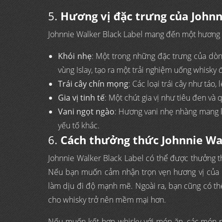
5.
Hương vị đặc trưng của Johnn
Johnnie Walker Black Label mang đến một hương vị 
Khói nhẹ
: Một trong những đặc trưng của dòn
vùng Islay, tạo ra một trải nghiệm uống whisk
Trái cây chín mọng
: Các loại trái cây như táo
Gia vị tinh tế
: Một chút gia vị như tiêu đen v
Vani ngọt ngào
: Hương vani nhẹ nhàng mang l
yếu tố khác.
6.
Cách thưởng thức Johnnie Wa
Johnnie Walker Black Label có thể được thưởng t
Nếu bạn muốn cảm nhận trọn vẹn hương vị của r
làm dịu đi độ mạnh mẽ. Ngoài ra, bạn cũng có t
cho whisky trở nên mềm mại hơn.
Nếu muốn kết hợp whisky với món ăn, các món như