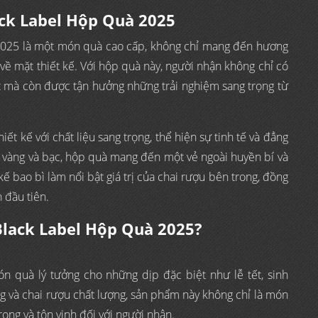
ack Label Hộp Quà 2025
2025 là một món quà cao cấp, không chỉ mang đến hương
về mặt thiết kế. Với hộp quà này, người nhận không chỉ có
t mà còn được tận hưởng những trải nghiệm sang trọng từ
t kế với chất liệu sang trọng, thể hiện sự tinh tế và đẳng
ết vàng và bạc, hộp quà mang đến một vẻ ngoài huyền bí và
t kế bao bì làm nổi bật giá trị của chai rượu bên trong, đồng
 đầu tiên.
Black Label Hộp Quà 2025?
n quà lý tưởng cho những dịp đặc biệt như lễ tết, sinh
ng và chai rượu chất lượng, sản phẩm này không chỉ là món
rọng và tôn vinh đối với người nhận.