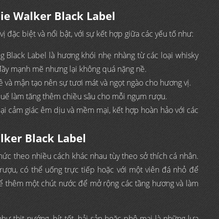
ie Walker Black Label
đặc biệt và nổi bật, với sự kết hợp giữa các yếu tố như:
g Black Label là hương khói nhẹ nhàng từ các loại whisky
y đầy mạnh mẽ nhưng lại không quá nặng nề.
, lê và mận tạo nên sự tươi mát và ngọt ngào cho hương vị.
à quế làm tăng thêm chiều sâu cho mỗi ngụm rượu.
ại cảm giác êm dịu và mềm mại, kết hợp hoàn hảo với các
lker Black Label
hức theo nhiều cách khác nhau tùy theo sở thích cá nhân.
ượu, có thể uống trực tiếp hoặc với một viên đá nhỏ để
hể thêm một chút nước để mở rộng các tầng hương và làm
 thịt nướng, bít tết, hải sản hoặc phô mai là những lựa