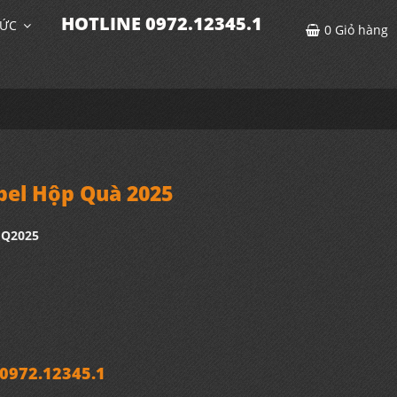
HOTLINE 0972.12345.1
TỨC
0
Giỏ hàng
bel Hộp Quà 2025
HQ2025
972.12345.1