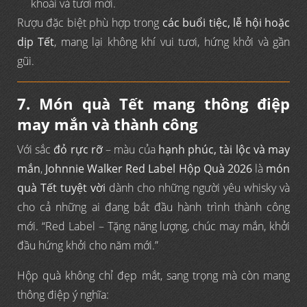
khoái và tươi mới.
Rượu đặc biệt phù hợp trong
các buổi tiệc, lễ hội hoặc
dịp Tết
, mang lại không khí vui tươi, hứng khởi và gần
gũi.
7. Món quà Tết mang thông điệp
may mắn và thành công
Với sắc
đỏ rực rỡ
– màu của
hạnh phúc, tài lộc và may
mắn
,
Johnnie Walker Red Label Hộp Quà 2026
là
món
quà Tết tuyệt vời
dành cho những người yêu whisky và
cho cả những ai đang bắt đầu hành trình thành công
mới. “Red Label – Tặng năng lượng, chúc may mắn, khởi
đầu hứng khởi cho năm mới.”
Hộp quà không chỉ đẹp mắt, sang trọng mà còn mang
thông điệp ý nghĩa: