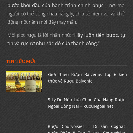
bước khởi đầu của hành trình chinh phục
– nơi mọi
người có thể cùng nhau nâng ly, chia sẻ niềm vui và khởi
động một năm mới đầy may mắn.
Mỗi giọt rượu là lời nhắn nhủ:
“Hãy luôn tiến bước, tự
tin và rực rỡ như sắc đỏ của thành công.”
TIN TỨC MỚI
Giới thiệu Rượu Balvenie, Top 6 kiến
thức về Rượu Balvenie
5 Lý Do Nên Lựa Chọn Cửa Hàng Rượu
Ngoại Đồng Nai – RuouNgoai.net
Rượu Courvoisier – Di sản Cognac
nước Pháp & Top 7 chai Courvoisier