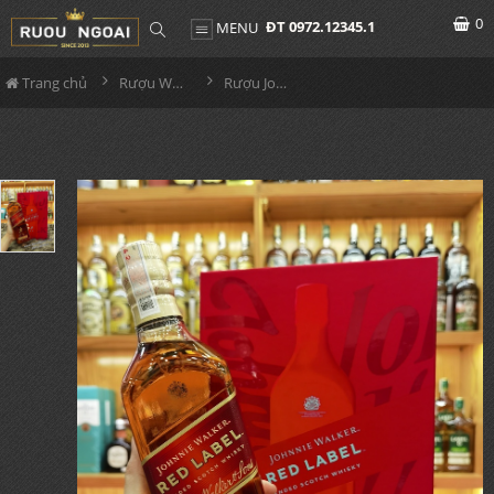
0
ĐT 0972.12345.1
MENU
Trang chủ
Rượu Whisky
Rượu Johnnie Walker Red Label Hộp Quà 2026