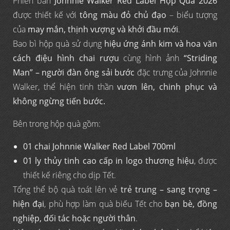
Phiên bản
Johnnie Walker Red Label Hộp Quà 2026
được thiết kế với
tông màu đỏ chủ đạo
– biểu tượng
của
may mắn, thịnh vượng và khởi đầu mới
.
Bao bì hộp quà sử dụng
hiệu ứng ánh kim và hoa văn
cách điệu hình chai rượu
cùng hình ảnh
“Striding
Man” – người đàn ông sải bước
đặc trưng của Johnnie
Walker, thể hiện tinh thần
vươn lên, chinh phục và
không ngừng tiến bước.
Bên trong hộp quà gồm:
01 chai Johnnie Walker Red Label 700ml
01 ly thủy tinh cao cấp in logo thương hiệu
, được
thiết kế riêng cho dịp Tết.
Tổng thể bộ quà toát lên vẻ
trẻ trung – sang trọng –
hiện đại
, phù hợp làm quà biếu Tết cho
bạn bè, đồng
nghiệp, đối tác hoặc người thân
.