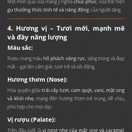
Một món quà vừa mang ý nghĩa
chúc phúc
, vừa thể hiện
gu thưởng thức tinh tế và năng động
của người tặng.
4. Hương vị – Tươi mới, mạnh mẽ
và đầy năng lượng
Màu sắc:
Rượu mang màu
hổ phách vàng rực
, sáng trong và đẹp
mắt – gợi lên cảm giác tươi trẻ và sôi động.
Hương thơm (Nose):
Hòa quyện giữa
trái cây tươi, cam quýt, vani, mật ong
và khói nhẹ
, mang đến hương thơm trẻ trung, dễ chịu,
phù hợp cho mọi dịp.
Vị rượu (Palate):
Trên đầu lưỡi là
vị ngọt nhẹ của mật ong và caramel
,