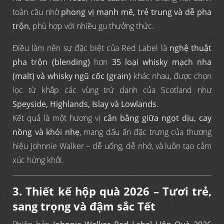
toàn cầu nhờ
phong vị mạnh mẽ, trẻ trung và dễ pha
trộn
, phù hợp với nhiều gu thưởng thức.
Điều làm nên sự đặc biệt của Red Label là
nghệ thuật
pha trộn (blending)
hơn
35 loại whisky mạch nha
(malt) và whisky ngũ cốc (grain)
khác nhau, được chọn
lọc từ khắp các vùng trứ danh của Scotland như
Speyside, Highlands, Islay và Lowlands
.
Kết quả là một hương vị
cân bằng giữa ngọt dịu, cay
nồng và khói nhẹ
, mang dấu ấn đặc trưng của thương
hiệu Johnnie Walker – dễ uống, dễ nhớ, và luôn tạo cảm
xúc hứng khởi.
3. Thiết kế hộp quà 2026 – Tươi trẻ,
sang trọng và đậm sắc Tết