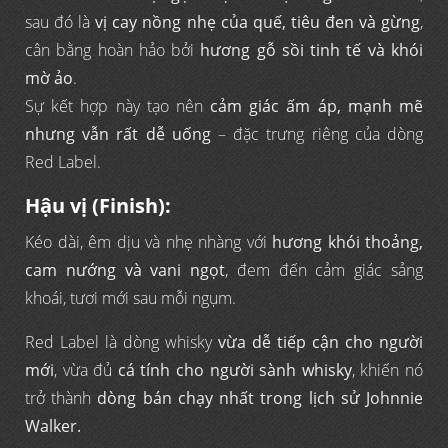
sau đó là
vị cay nồng nhẹ của quế, tiêu đen và gừng
,
cân bằng hoàn hảo bởi
hương gỗ sồi tinh tế và khói
mờ ảo
.
Sự kết hợp này tạo nên
cảm giác ấm áp, mạnh mẽ
nhưng vẫn rất dễ uống
– đặc trưng riêng của dòng
Red Label.
Hậu vị (Finish):
Kéo dài, êm dịu và nhẹ nhàng với
hương khói thoảng,
cam nướng và vani ngọt
, đem đến cảm giác sảng
khoái, tươi mới sau mỗi ngụm.
Red Label là dòng whisky
vừa dễ tiếp cận cho người
mới
, vừa đủ
cá tính cho người sành whisky
, khiến nó
trở thành
dòng bán chạy nhất trong lịch sử Johnnie
Walker.