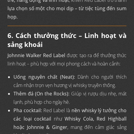
trẻ, năng động và linh hoạt
, khiến Red Label trở thành
lựa chọn số một cho mọi dịp – từ tiệc tùng đến sum
họp.
6. Cách thưởng thức – Linh hoạt và
sảng khoái
Johnnie Walker Red Label
được tạo ra để thưởng thức
linh hoạt – phù hợp với mọi phong cách và hoàn cảnh:
Uống nguyên chất (Neat):
Dành cho người thích
cảm nhận trọn vẹn hương vị whisky truyền thống.
Thêm đá (On the Rocks):
Giúp vị rượu dịu nhẹ, mát
lạnh, phù hợp cho ngày hè.
Pha cocktail:
Red Label là
nền whisky lý tưởng cho
các loại cocktail
như
Whisky Cola, Red Highball
hoặc Johnnie & Ginger
, mang đến cảm giác sảng