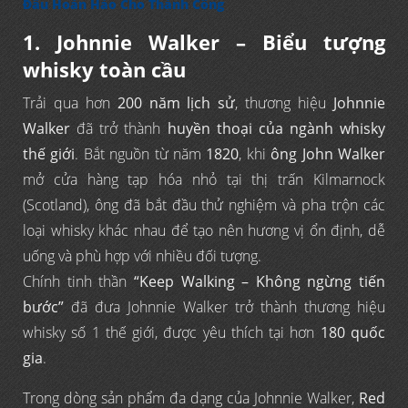
Đầu Hoàn Hảo Cho Thành Công
1. Johnnie Walker – Biểu tượng
whisky toàn cầu
Trải qua hơn
200 năm lịch sử
, thương hiệu
Johnnie
Walker
đã trở thành
huyền thoại của ngành whisky
thế giới
. Bắt nguồn từ năm
1820
, khi
ông John Walker
mở cửa hàng tạp hóa nhỏ tại thị trấn Kilmarnock
(Scotland), ông đã bắt đầu thử nghiệm và pha trộn các
loại whisky khác nhau để tạo nên hương vị ổn định, dễ
uống và phù hợp với nhiều đối tượng.
Chính tinh thần
“Keep Walking – Không ngừng tiến
bước”
đã đưa Johnnie Walker trở thành thương hiệu
whisky số 1 thế giới, được yêu thích tại hơn
180 quốc
gia
.
Trong dòng sản phẩm đa dạng của Johnnie Walker,
Red