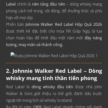
Label
chính là
nền tảng đầu tiên
– dòng whisky mang
phong cách trẻ trung, sôi động, dễ thưởng thức và phù
hợp với mọi dịp.
Phiên bản
Johnnie Walker Red Label Hộp Quà 2026
được thiết kế đặc biệt cho mùa Tết Giáp Ngọ, là lựa
chọn hoàn hảo để khởi đầu một năm mới
đầy năng
lượng, may mắn và thành công.
2. Johnnie Walker Red Label – Dòng
whisky mang tinh thần tiên phong
Red Label là
dòng whisky đầu tiên
được nhà John
Walker & Sons giới thiệu ra thế giới, đánh dấu bước
ngoặt lớn trong lịch sử whisky Scotland.
Ra đời từ năm
1909
, Red Label nhanh chóng nổi danh