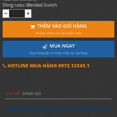
Dòng rượu: Blended Scotch
THÊM VÀO GIỎ HÀNG
Và xem thêm các sản phẩm khác
MUA NGAY
Giao hàng tận nơi hoặc nhận tại cửa hàng
HOTLINE MUA HÀNG 0972.12345.1
CHI TIẾT
ĐÁNH GIÁ
Rượu Johnnie Walker Red Label Hộp Quà 2026 – Khởi