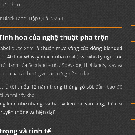
 lựa chọn.
 Tinh hoa của nghệ thuật pha trộn
Label
được xem là
chuẩn mực vàng của dòng blended
ơn 40 loại whisky mạch nha (malt) và whisky ngũ cốc
rứ danh của Scotland – như Speyside, Highlands, Islay và
 đối
của các hương vị đặc trưng xứ Scotland.
ược
ủ tối thiểu 12 năm trong thùng gỗ sồi
, đảm bảo độ
i và trái cây khô.
g khói nhẹ nhàng, và hậu vị kéo dài sâu lắng
, được ví
ruyền thống và hiện đại
”.
trọng và tinh tế