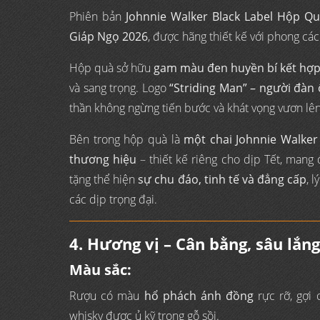
Phiên bản
Johnnie Walker Black Label Hộp Q
Giáp Ngọ 2026
, được hãng thiết kế với phong cá
Hộp quà sở hữu
gam màu đen huyền bí kết hợp
và sang trọng. Logo
“Striding Man” – người đàn
thần không ngừng tiến bước và khát vọng vươn lên
Bên trong hộp quà là
một chai Johnnie Walker
thương hiệu
– thiết kế riêng cho dịp Tết, man
tặng thể hiện
sự chu đáo, tinh tế và đẳng cấp
, 
các dịp trọng đại.
4. Hương vị – Cân bằng, sâu lắn
Màu sắc:
Rượu có màu
hổ phách ánh đồng
rực rỡ, gợi 
whisky được ủ kỹ trong gỗ sồi.