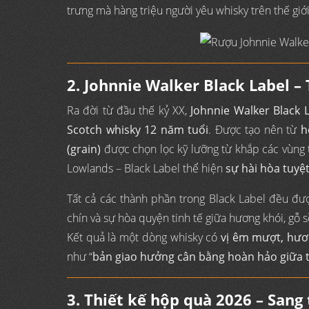
trưng mà hàng triệu người yêu whisky trên thế giới
2. Johnnie Walker Black Label –
Ra đời từ đầu thế kỷ XX,
Johnnie Walker Black 
Scotch whisky 12 năm tuổi
. Được tạo nên từ
h
(grain)
được chọn lọc kỹ lưỡng từ khắp các vùng t
Lowlands – Black Label thể hiện
sự hài hòa tuyệt
Tất cả các thành phần trong Black Label đều đ
chín và sự hòa quyện tinh tế giữa hương khói, gỗ sồ
Kết quả là một dòng whisky có
vị êm mượt, hươn
như “
bản giao hưởng cân bằng hoàn hảo giữa t
3. Thiết kế hộp quà 2026 – Sang 