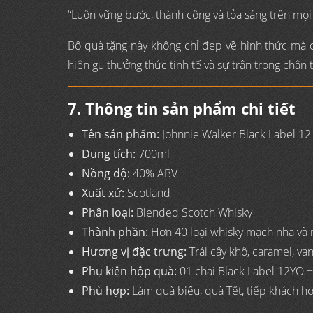
“Luôn vững bước, thành công và tỏa sáng trên mọi 
Bộ quà tặng này không chỉ đẹp về hình thức mà
hiện gu thưởng thức tinh tế và sự trân trọng chân 
7. Thông tin sản phẩm chi tiết
Tên sản phẩm:
Johnnie Walker Black Label 12
Dung tích:
700ml
Nồng độ:
40% ABV
Xuất xứ:
Scotland
Phân loại:
Blended Scotch Whisky
Thành phần:
Hơn 40 loại whisky mạch nha và n
Hương vị đặc trưng:
Trái cây khô, caramel, vani
Phụ kiện hộp quà:
01 chai Black Label 12YO + 
Phù hợp:
Làm quà biếu, quà Tết, tiếp khách h