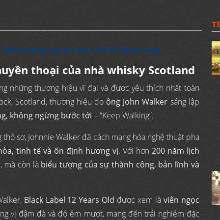
T
– Biểu Tượng Của Sự Lịch Lãm Và Thành Công
 huyền thoại của nhà whisky Scotland
ng những thương hiệu vĩ đại và được yêu thích nhất toàn
nock, Scotland, thương hiệu do
ông John Walker
sáng lập
ng, không ngừng bước tới
– “Keep Walking”.
 thô sơ, Johnnie Walker đã cách mạng hóa nghệ thuật pha
òa, tinh tế và ổn định hương vị
. Với hơn
200 năm lịch
u, mà còn là
biểu tượng của sự thành công, bản lĩnh và
Walker,
Black Label 12 Years Old
được xem là
viên ngọc
ng vị đậm đà và độ êm mượt, mang đến trải nghiệm đặc