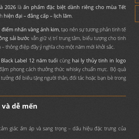
uà 2026
là
ấn phẩm đặc biệt dành riêng cho mùa Tết
ch
hiện đại – đẳng cấp – lịch lãm
.
 điểm nhấn vàng ánh kim
, tạo nên sự tương phản tinh tế
 ông sải bước
vẫn giữ vị trí trung tâm, biểu tượng cho tinh
 – thông điệp đầy ý nghĩa cho một năm mới khởi sắc.
 Black Label 12 năm tuổi
cùng
hai ly thủy tinh in logo
g đậm phong cách thưởng thức whisky chuẩn mực. Bộ quà
lý tưởng để biếu tặng người thân, đối tác hoặc bạn bè trong
g và dễ mến
cảm giác ấm áp và sang trọng – dấu hiệu đặc trưng của