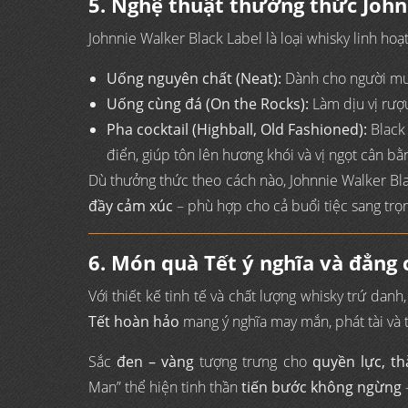
5. Nghệ thuật thưởng thức John
Johnnie Walker Black Label là loại whisky linh ho
Uống nguyên chất (Neat):
Dành cho người muố
Uống cùng đá (On the Rocks):
Làm dịu vị rượ
Pha cocktail (Highball, Old Fashioned):
Black 
điển, giúp tôn lên hương khói và vị ngọt cân bằ
Dù thưởng thức theo cách nào, Johnnie Walker Bl
đầy cảm xúc
– phù hợp cho cả buổi tiệc sang trọ
6. Món quà Tết ý nghĩa và đẳng 
Với thiết kế tinh tế và chất lượng whisky trứ danh
Tết hoàn hảo
mang ý nghĩa may mắn, phát tài và 
Sắc
đen – vàng
tượng trưng cho
quyền lực, t
Man” thể hiện tinh thần
tiến bước không ngừng