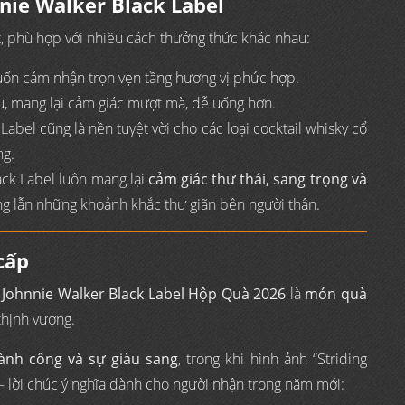
nie Walker Black Label
ạt, phù hợp với nhiều cách thưởng thức khác nhau:
n cảm nhận trọn vẹn tầng hương vị phức hợp.
u, mang lại cảm giác mượt mà, dễ uống hơn.
Label cũng là nền tuyệt vời cho các loại cocktail whisky cổ
ng.
ack Label luôn mang lại
cảm giác thư thái, sang trọng và
ng lẫn những khoảnh khắc thư giãn bên người thân.
cấp
,
Johnnie Walker Black Label Hộp Quà 2026
là
món quà
thịnh vượng.
hành công và sự giàu sang
, trong khi hình ảnh “Striding
– lời chúc ý nghĩa dành cho người nhận trong năm mới: