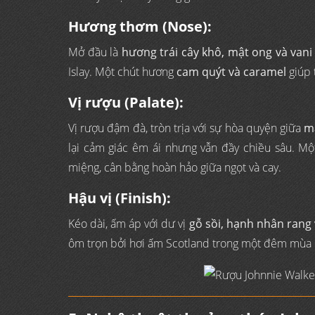
Hương thơm (Nose):
Mở đầu là
hương trái cây khô, mật ong và vani
Islay. Một chút hương
cam quýt và caramel
giúp 
Vị rượu (Palate):
Vị rượu đậm đà, tròn trịa với sự hòa quyện giữa
mạ
lại cảm giác êm ái nhưng vẫn đầy chiều sâu. M
miệng, cân bằng hoàn hảo giữa ngọt và cay.
Hậu vị (Finish):
Kéo dài, ấm áp với dư vị
gỗ sồi, hạnh nhân rang 
ôm trọn bởi hơi ấm Scotland trong một đêm mùa