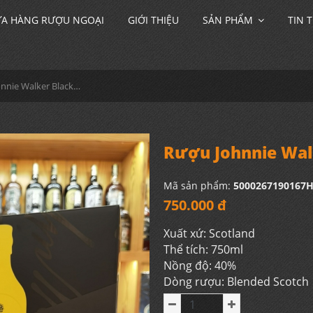
A HÀNG RƯỢU NGOẠI
GIỚI THIỆU
SẢN PHẨM
TIN 
Rượu Johnnie Walker Black Label Hộp Quà 2026
Rượu Johnnie Wal
Mã sản phẩm:
5000267190167
750.000 đ
Xuất xứ: Scotland
Thể tích: 750ml
Nồng độ: 40%
Dòng rượu: Blended Scotch