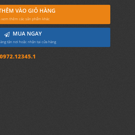
THÊM VÀO GIỎ HÀNG
 xem thêm các sản phẩm khác
MUA NGAY
àng tận nơi hoặc nhận tại cửa hàng
972.12345.1