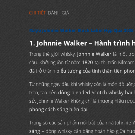
CHI TIẾT
ĐÁNH GIÁ
Rượu Johnnie Walker Black Label Hộp Quà 2026 
1. Johnnie Walker – Hành trình
Trong thế giới whisky,
Johnnie Walker
là một tro
cầu. Khởi nguồn từ năm
1820
tại thị trấn Kilmar
đã trở thành
biểu tượng của tinh thần tiên pho
Từ những ngày đầu khi whisky còn là món đồ uống
trộn, tạo nên
dòng blended Scotch whisky hài h
sử
, Johnnie Walker không chỉ là thương hiệu rượ
phong cách sống hiện đại
.
Trong số các sản phẩm nổi bật của nhà Johnnie 
sáng
– dòng whisky cân bằng hoàn hảo giữa hươ