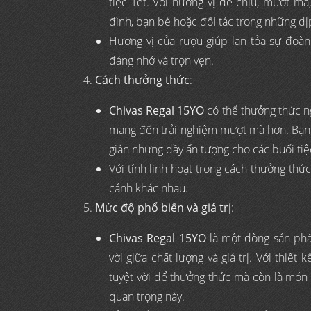
tiệc Tết. Với hương vị dễ chịu, mượt m
đình, bạn bè hoặc đối tác trong những dị
Hương vị của rượu giúp lan tỏa sự đoàn
đáng nhớ và trọn vẹn.
Cách thưởng thức
:
Chivas Regal 15YO
có thể thưởng thức ng
mang đến trải nghiệm mượt mà hơn. Bạn c
giản nhưng đầy ấn tượng cho các buổi tiệ
Với tính linh hoạt trong cách thưởng thứ
cảnh khác nhau.
Mức độ phổ biến và giá trị
:
Chivas Regal 15YO
là một dòng sản ph
vời giữa chất lượng và giá trị. Với thiế
tuyệt vời để thưởng thức mà còn là món q
quan trọng này.