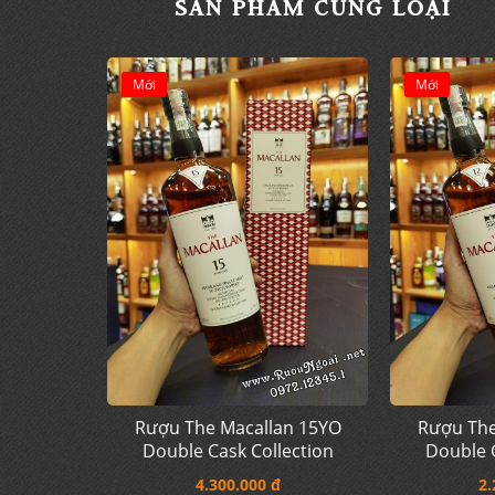
SẢN PHẨM CÙNG LOẠI
Mới
Mới
Rượu The Macallan 15YO
Rượu The
Double Cask Collection
Double C
4.300.000 đ
2.