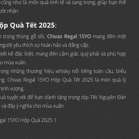
 cũng như là món quà tinh tế và sang trọng, giúp bạn thể
ười nhận.
Hộp Quà Tết 2025
:
m trong thùng gỗ sồi,
Chivas Regal 15YO
mang đến một
người yêu thích sự hoàn hảo và đẳng cấp.
iết kế đặc biệt, mang đến cảm giác quý phái và phù hợp
cho mùa xuân.
trong những thương hiệu whisky nổi tiếng toàn cầu, biểu
ượng. Chivas Regal 15YO Hộp Quà Tết 2025 là món quà lý
hịnh vượng.
uà tuyệt vời để bạn dành tặng trong dịp Tết Nguyên Đán
p và đầy ý nghĩa cho mùa xuân.