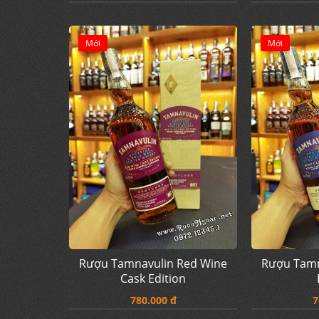
Mới
Mới
Rượu Tamnavulin Red Wine
Rượu Tamn
Cask Edition
780.000 đ
7