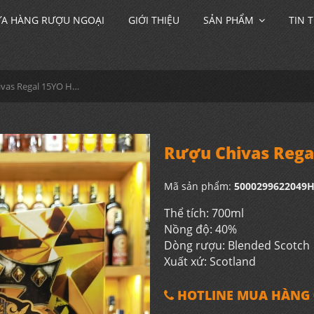
A HÀNG RƯỢU NGOẠI
GIỚI THIỆU
SẢN PHẨM
TIN 
Rượu Chivas Regal 15YO Hộp Quà 2025
Rượu Chivas Rega
Mã sản phẩm:
5000299622049
Thể tích: 700ml
Nồng độ: 40%
Dòng rượu: Blended Scotch
Xuất xứ: Scotland
HOTLINE MUA HÀNG 0