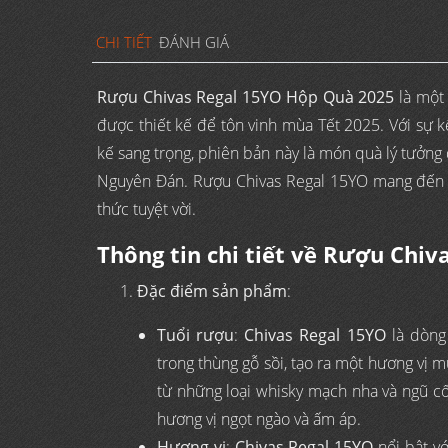
CHI TIẾT
ĐÁNH GIÁ
Rượu Chivas Regal 15YO Hộp Quà 2025
là một
được thiết kế để tôn vinh mùa Tết 2025. Với sự k
kế sang trọng, phiên bản này là món quà lý tưởng 
Nguyên Đán. Rượu Chivas Regal 15YO mang đến h
thức tuyệt vời.
Thông tin chi tiết về Rượu Chi
Đặc điểm sản phẩm
:
Tuổi rượu
:
Chivas Regal 15YO
là dòn
trong thùng gỗ sồi, tạo ra một hương vị
từ những loại whisky mạch nha và ngũ cốc
hương vị ngọt ngào và ấm áp.
Hương vị
:
Chivas Regal 15YO
nổi bật vớ