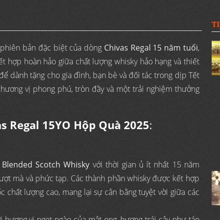
T
 phiên bản đặc biệt của dòng
Chivas Regal 15 năm tuổi
,
ết hợp hoàn hảo giữa chất lượng whisky hảo hạng và thiết
để dành tặng cho gia đình, bạn bè và đối tác trong dịp Tết
ương vị phong phú, tròn đầy và một trải nghiệm thưởng
vas Regal 15YO Hộp Quà 2025
:
g
Blended Scotch Whisky
với thời gian ủ ít nhất 15 năm
 mượt mà và phức tạp. Các thành phần whisky được kết hợp
 chất lượng cao, mang lại sự cân bằng tuyệt vời giữa các
i hương vị ngọt ngào của mật ong, hương trái cây như táo