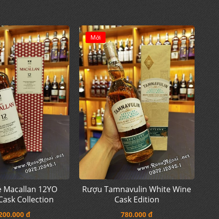
Mới
 Macallan 12YO
Rượu Tamnavulin White Wine
ask Collection
Cask Edition
200.000 đ
780.000 đ