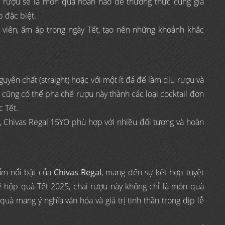
à, rượu sẽ là món quà hoàn hảo để thưởng thức cùng gia
p đặc biệt.
 viên, ấm áp trong ngày Tết, tạo nên những khoảnh khắc
uyên chất (straight) hoặc với một ít đá để làm dịu rượu và
ũng có thể pha chế rượu này thành các loại cocktail đơn
c Tết.
c, Chivas Regal 15YO phù hợp với nhiều đối tượng và hoàn
ẩm nổi bật của
Chivas Regal
, mang đến sự kết hợp tuyệt
t kế hộp quà Tết 2025, chai rượu này không chỉ là món quà
uà mang ý nghĩa văn hóa và giá trị tinh thần trong dịp lễ