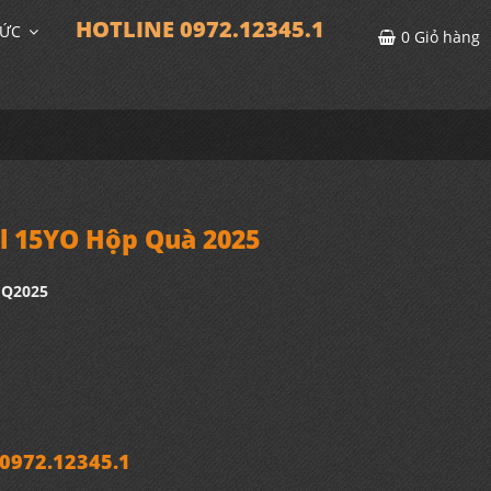
HOTLINE 0972.12345.1
TỨC
0
Giỏ hàng
l 15YO Hộp Quà 2025
HQ2025
972.12345.1