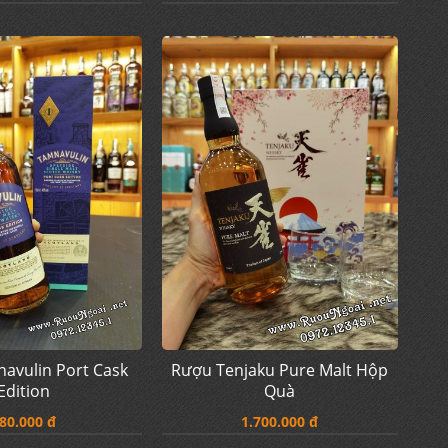
avulin Port Cask
Rượu Tenjaku Pure Malt Hộp
Edition
Quà
80.000 đ
1.700.000 đ