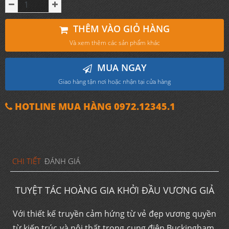
THÊM VÀO GIỎ HÀNG
Và xem thêm các sản phẩm khác
MUA NGAY
Giao hàng tận nơi hoặc nhận tại cửa hàng
HOTLINE MUA HÀNG 0972.12345.1
CHI TIẾT
ĐÁNH GIÁ
TUYỆT TÁC HOÀNG GIA KHỞI ĐẦU VƯƠNG GIẢ
Với thiết kế truyền cảm hứng từ vẻ đẹp vương quyền
từ kiến trúc và nội thất trong cung điện Buckingham.