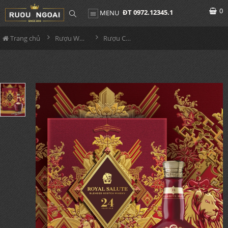
0
ĐT 0972.12345.1
MENU
Trang chủ
Rượu Whisky
Rượu Chivas 24YO Hộp Quà 2024