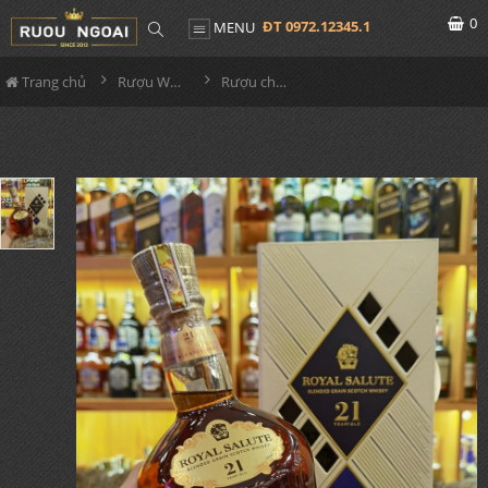
0
ĐT 0972.12345.1
MENU
Trang chủ
Rượu Whisky
Rượu chivas 21YO The Blended Grain