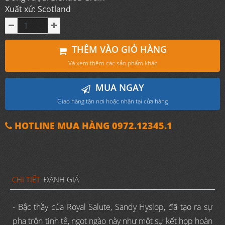
Xuất xứ: Scotland
THÊM VÀO GIỎ HÀNG
Và xem thêm các sản phẩm khác
MUA NGAY
Giao hàng tận nơi hoặc nhận tại cửa hàng
HOTLINE MUA HÀNG 0972.12345.1
CHI TIẾT
ĐÁNH GIÁ
- Bậc thầy của Royal Salute, Sandy Hyslop, đã tạo ra sự
pha trộn tinh tê, ngọt ngào này như một sự kết họp hoàn