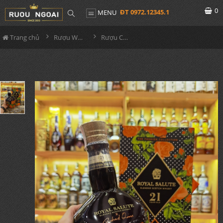
0
ĐT 0972.12345.1
MENU
Trang chủ
Rượu Whisky
Rượu Chivas 21YO Richard Quinn Black The Fashion Collection