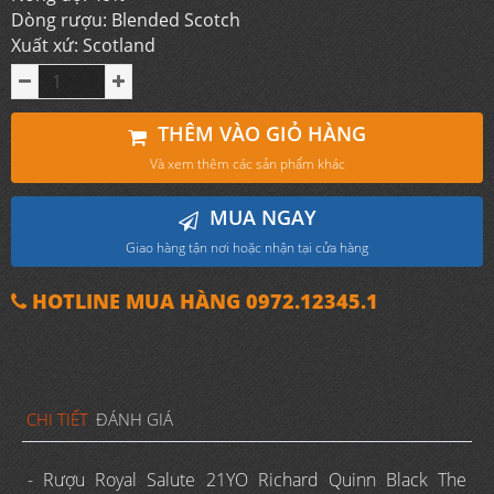
Dòng rượu: Blended Scotch
Xuất xứ: Scotland
THÊM VÀO GIỎ HÀNG
Và xem thêm các sản phẩm khác
MUA NGAY
Giao hàng tận nơi hoặc nhận tại cửa hàng
HOTLINE MUA HÀNG 0972.12345.1
CHI TIẾT
ĐÁNH GIÁ
- Rượu Royal Salute 21YO Richard Quinn Black The