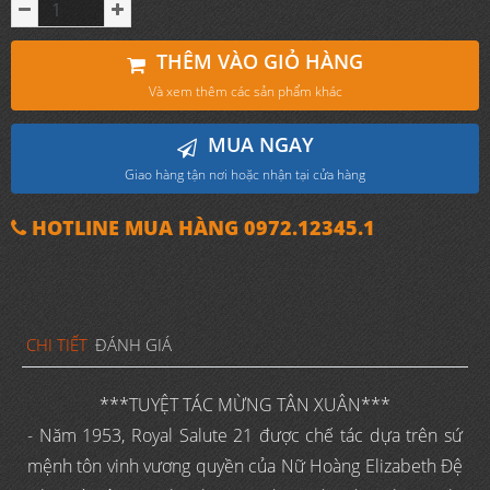
THÊM VÀO GIỎ HÀNG
Và xem thêm các sản phẩm khác
MUA NGAY
Giao hàng tận nơi hoặc nhận tại cửa hàng
HOTLINE MUA HÀNG 0972.12345.1
CHI TIẾT
ĐÁNH GIÁ
***TUYỆT TÁC MỪNG TÂN XUÂN***
- Năm 1953, Royal Salute 21 được chế tác dựa trên sứ
mệnh tôn vinh vương quyền của Nữ Hoàng Elizabeth Đệ