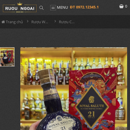
0
ĐT 0972.12345.1
MENU
Trang chủ
Rượu Whisky
Rượu Chivas 21YO Hộp Tết 2023