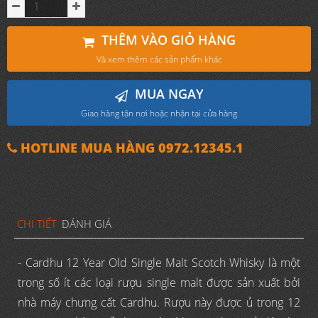
THÊM VÀO GIỎ HÀNG
Và xem thêm các sản phẩm khác
MUA NGAY
Giao hàng tận nơi hoặc nhận tại cửa hàng
HOTLINE MUA HÀNG 0972.12345.1
CHI TIẾT
ĐÁNH GIÁ
- Cardhu 12 Year Old Single Malt Scotch Whisky là một
trong số ít các loại rượu single malt được sản xuất bởi
nhà máy chưng cất Cardhu. Rượu này được ủ trong 12