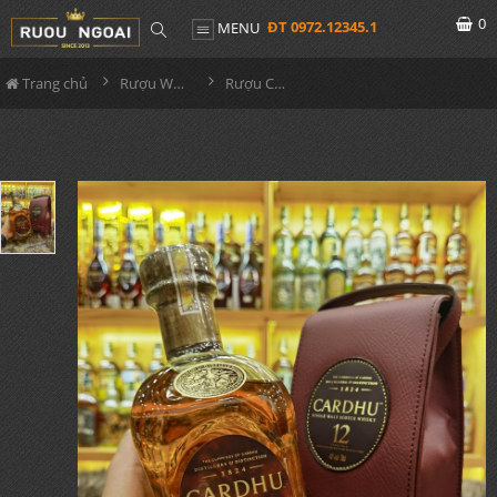
0
ĐT 0972.12345.1
MENU
Trang chủ
Rượu Whisky
Rượu Cardhu 12YO Hộp Da