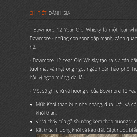
CHI TIẾT
ĐÁNH GIÁ
- Bowmore 12 Year Old Whisky là một loại wh
Bowmore - những con sóng đập mạnh, cảnh quan c
hệ.
- Bowmore 12 Year Old Whisky tạo ra sự cân b
tươi mát và mật ong ngọt ngào hoàn hảo phối 
hậu vị ngon miệng, dài lâu.
- Một số ghi chú về hương vị của Bowmore 12 Yea
Mũi: Khói than bùn nhẹ nhàng, dưa lưới, và c
khói than.
Vị: Vị cháy của gỗ sồi nặng kèm theo hương vị c
Kết thúc: Hương khói và kéo dài. Giọt nước biể