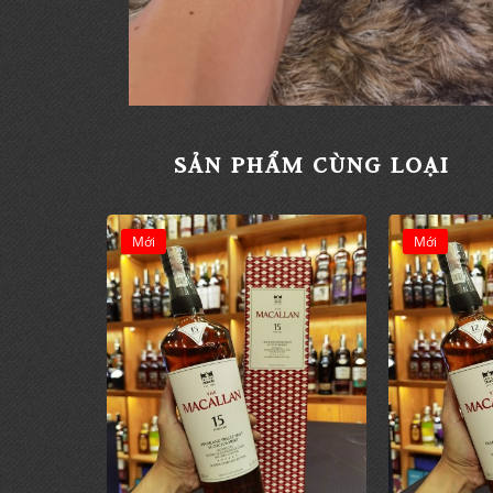
SẢN PHẨM CÙNG LOẠI
Mới
Mới