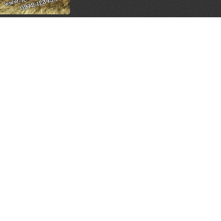
s Regal 18YO Blue
 Quà 2026
900.000 đ
LÊN ĐẦU TRANG
MỤC RƯỢU
ĐỊA ĐIỂM
vas
nnie Walker
allan
nessy
ukow
ng Thủy