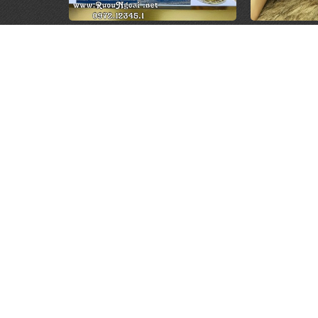
Rượu Glenlivet Founder Hộp
Rượu Chiva
Quà 2026
Hộp
1.250.000 đ
1.
CỬA HÀNG RƯỢU NGOẠI
DANH 
Quận Tân Phú, TP. Hồ Chí Minh
Rượu Chi
HOTLINE mua hàng
Rượu Joh
0972.12345.1
Rượu Mac
www.ruoungoai.net
Rượu Hen
Rượu ngoại chính hãng tại HCM
Rượu Me
Top 10 Cửa hàng rượu ngoại HCM
Rượu Pho