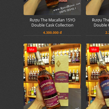
Rượu The Macallan 15YO
Rượu The
Double Cask Collection
Double C
4.300.000 đ
2.
Mới
Mới