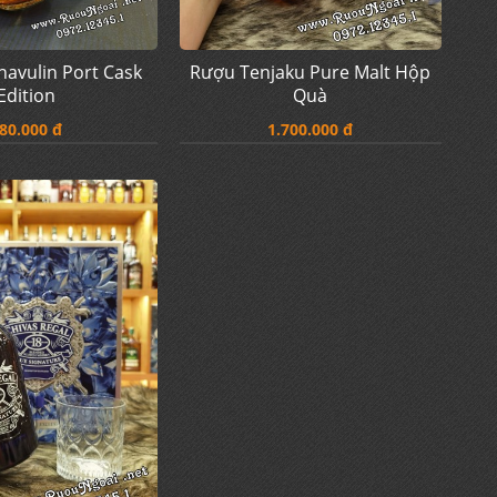
avulin Port Cask
Rượu Tenjaku Pure Malt Hộp
Edition
Quà
80.000 đ
1.700.000 đ