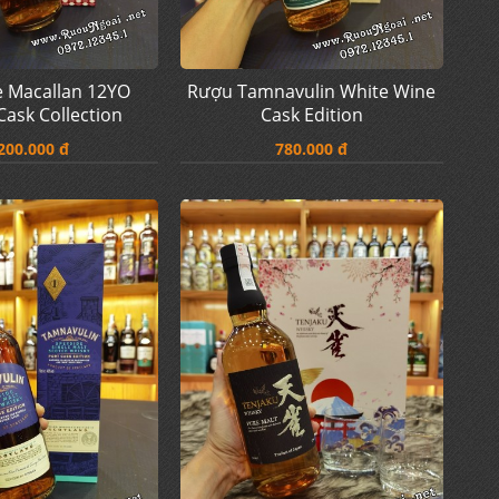
 Macallan 12YO
Rượu Tamnavulin White Wine
ask Collection
Cask Edition
200.000 đ
780.000 đ