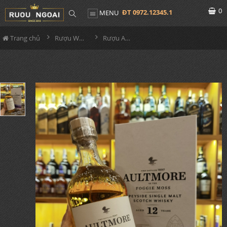
0
ĐT 0972.12345.1
MENU
Trang chủ
Rượu Whisky
Rượu Aultmore 12YO