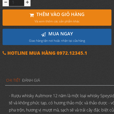
THÊM VÀO GIỎ HÀNG
Và xem thêm các sản phẩm khác
MUA NGAY
Giao hàng tận nơi hoặc nhận tại cửa hàng
HOTLINE MUA HÀNG 0972.12345.1
CHI TIẾT
ĐÁNH GIÁ
- Rượu whisky Aultmore 12 năm là một loại whisky Speysi
tế và không phức tạp, có hương thảo mộc và thảo dược - v
pha trộn, hương vị mượt mà, sạch sẽ và trái cây đặc biệt 