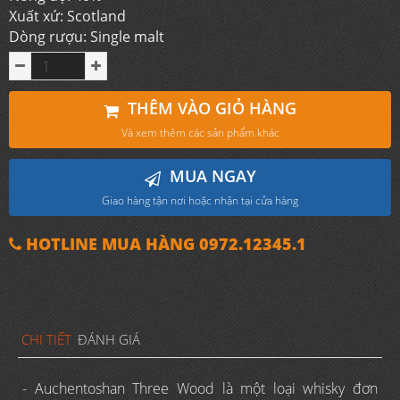
Xuất xứ: Scotland
Dòng rượu: Single malt
THÊM VÀO GIỎ HÀNG
Và xem thêm các sản phẩm khác
MUA NGAY
Giao hàng tận nơi hoặc nhận tại cửa hàng
HOTLINE MUA HÀNG 0972.12345.1
CHI TIẾT
ĐÁNH GIÁ
- Auchentoshan Three Wood là một loại whisky đơn