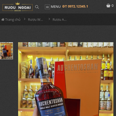
0
ĐT 0972.12345.1
MENU
Trang chủ
Rượu Whisky
Rượu Auchentoshan Three Wood Hộp Quà 2024