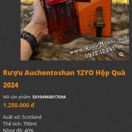
Rượu Auchentoshan 12YO Hộp Quà
2024
Mã sản phẩm:
5010496001769A
1.250.000 đ
Xuất xứ: Scotland
Thể tích: 700ml
Nồng độ: 40%