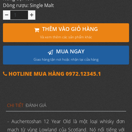
Dòng rượu: Single Malt
THÊM VÀO GIỎ HÀNG
Và xem thêm các sản phẩm khác
MUA NGAY
Giao hàng tận nơi hoặc nhận tại cửa hàng
HOTLINE MUA HÀNG 0972.12345.1
CHI TIẾT
ĐÁNH GIÁ
- Auchentoshan 12 Year Old là một loại whisky đơn
mạch từ vùng Lowland của Scotland. Nó nổi tiếng với