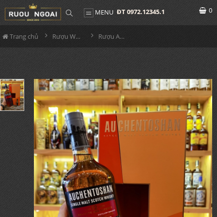
0
ĐT 0972.12345.1
MENU
Trang chủ
Rượu Whisky
Rượu Auchentoshan 12YO Hộp Quà 2024