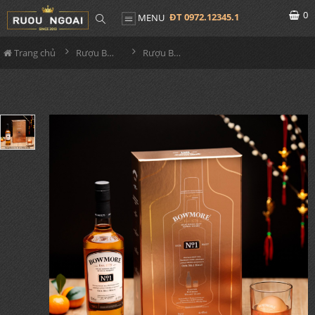
0
ĐT 0972.12345.1
MENU
Trang chủ
Rượu Bowmore
Rượu Bowmore No1 - Hộp Quà Tết 2022