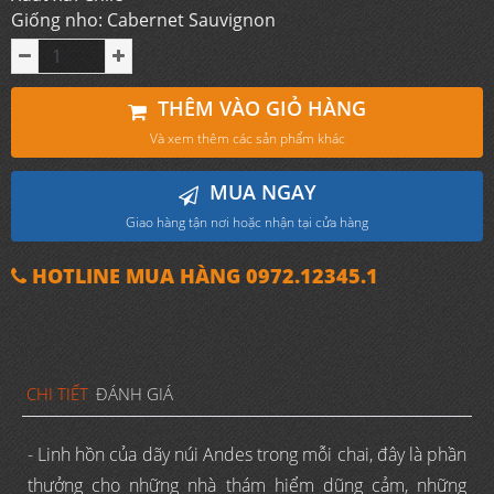
Giống nho: Cabernet Sauvignon
THÊM VÀO GIỎ HÀNG
Và xem thêm các sản phẩm khác
MUA NGAY
Giao hàng tận nơi hoặc nhận tại cửa hàng
HOTLINE MUA HÀNG 0972.12345.1
CHI TIẾT
ĐÁNH GIÁ
- Linh hồn của dãy núi Andes trong mỗi chai, đây là phần
thưởng cho những nhà thám hiểm dũng cảm, những