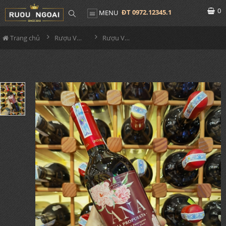
0
ĐT 0972.12345.1
MENU
Trang chủ
Rượu Vang
Rượu Vang Undurraga Ana La Propuesta Cabernet Sauvignon