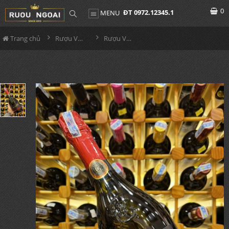
0
ĐT 0972.12345.1
MENU
Trang chủ
Rượu Vang
Rượu Vang Nổ JP.Chenet Brut