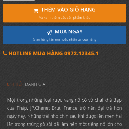
THÊM VÀO GIỎ HÀNG
Và xem thêm các sản phẩm khác
MUA NGAY
Giao hàng tận nơi hoặc nhận tại cửa hàng
HOTLINE MUA HÀNG 0972.12345.1
CHI TIẾT
ĐÁNH GIÁ
Một trong những loại rượu vang nổ có vỏ chai khá đẹp
của Pháp, JP.Chenet Brut, France trở nên đại trà hơn
ngày nay. Những trái nho chín sau khi được lên men hai
lần trong thùng gỗ sồi đã làm nên một tiếng nổ lớn cho