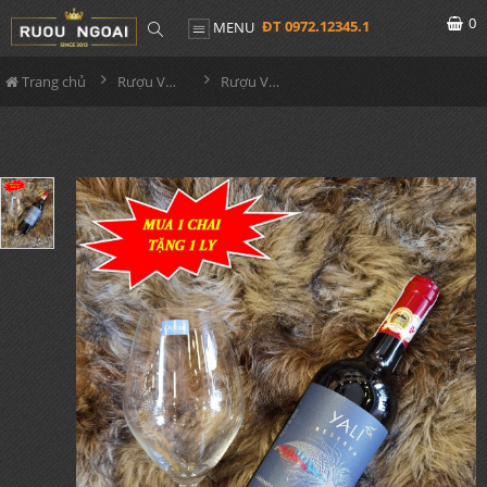
0
ĐT 0972.12345.1
MENU
Trang chủ
Rượu Vang
Rượu Vang Chile Yali Reserva Cabernet Sauvignon