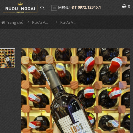
0
ĐT 0972.12345.1
MENU
Trang chủ
Rượu Vang
Rượu Vang 1933 Negroamaro - Sangiovese