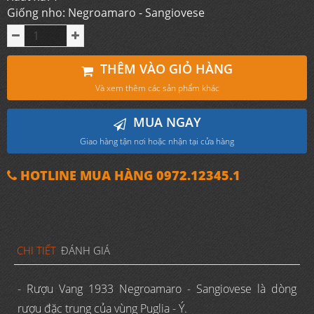
Giống nho: Negroamaro - Sangiovese
THÊM VÀO GIỎ HÀNG
Và xem thêm các sản phẩm khác
MUA NGAY
Giao hàng tận nơi hoặc nhận tại cửa hàng
HOTLINE MUA HÀNG 0972.12345.1
CHI TIẾT
ĐÁNH GIÁ
- Rượu Vang 1933 Negroamaro - Sangiovese là dòng
rượu đặc trung của vùng Puglia - Ý.