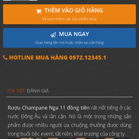
THÊM VÀO GIỎ HÀNG
Và xem thêm các sản phẩm khác
MUA NGAY
Giao hàng tận nơi hoặc nhận tại cửa hàng
HOTLINE MUA HÀNG 0972.12345.1
CHI TIẾT
ĐÁNH GIÁ
Rượu Champane Nga 11 đồng tiền
rất nổi tiếng ở các
nước Đông Âu và lân cận. Nó là một trong những sản
phẩm được nhiều người ưa chuộng, thường được dùng
trong buổi tiệc event, tất niên, khai trương của công ty.