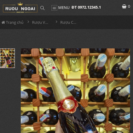
0
ĐT 0972.12345.1
MENU
Trang chủ
Rượu Vang
Rượu Champagne Nga 11 đồng tiền