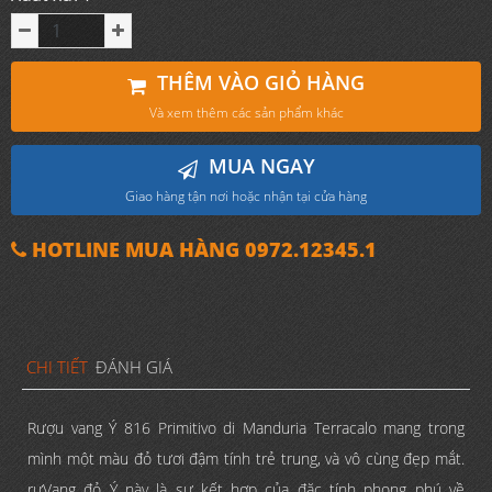
THÊM VÀO GIỎ HÀNG
Và xem thêm các sản phẩm khác
MUA NGAY
Giao hàng tận nơi hoặc nhận tại cửa hàng
HOTLINE MUA HÀNG 0972.12345.1
CHI TIẾT
ĐÁNH GIÁ
Rượu vang Ý 816 Primitivo di Manduria Terracalo mang trong
mình một màu đỏ tươi đậm tính trẻ trung, và vô cùng đẹp mắt.
rưVang đỏ Ý này là sự kết hợp của đặc tính phong phú về