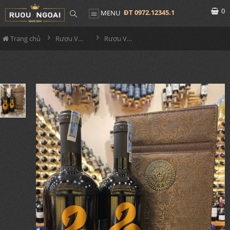
0
ĐT 0972.12345.1
MENU
Trang chủ
Rượu Vang Hộp Quà
Rượu Vang Ý 816 Primitivo Hộp Da Đôi