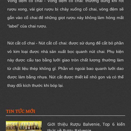
Vòng đệm cổ chai - Vòng đệm cổ chai: thường dùng khi rót
rượu xong, vài giọt rượu bị chảy xuống cổ chai, vòng đệm sẽ
gắn vào cổ chai để những giọt rượu này không làm hỏng mất
“label” của chai rượu.
Nút cắt cổ chai - Nút cắt cổ chai: được sử dụng để cắt bỏ phần
vỏ kim loại được nhà sản xuất bọc quanh nút chai. Phụ kiện
này được cấu tạo bằng lưỡi giao tròn chất lượng thường làm
từ chất liệu thép không gỉ. Phần vỏ ngoài bao quanh lưỡi dao
được làm bằng nhựa. Nút cắt được thiết kế nhỏ gọn và có thể
thay đổi kích thước khi bóp lại.
TIN TỨC MỚI
Giới thiệu Rượu Balvenie, Top 6 kiến
thức về Rượu Balvenie