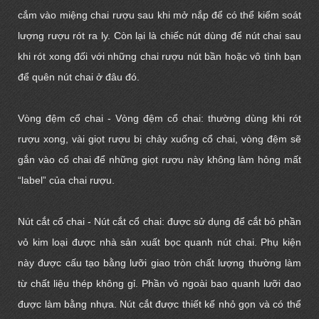
cắm vào miệng chai rượu sau khi mở nắp để có thể kiểm soát
lượng rượu rót ra ly. Còn lại là chiếc nút dùng để nút chai sau
khi rót xong đối với những chai rượu nút bần hoặc vô tình bạn
để quên nút chai ở đâu đó.
Vòng đệm cổ chai - Vòng đệm cổ chai: thường dùng khi rót
rượu xong, vài giọt rượu bị chảy xuống cổ chai, vòng đệm sẽ
gắn vào cổ chai để những giọt rượu này không làm hỏng mất
“label” của chai rượu.
Nút cắt cổ chai - Nút cắt cổ chai: được sử dụng để cắt bỏ phần
vỏ kim loại được nhà sản xuất bọc quanh nút chai. Phụ kiện
này được cấu tạo bằng lưỡi giao tròn chất lượng thường làm
từ chất liệu thép không gỉ. Phần vỏ ngoài bao quanh lưỡi dao
được làm bằng nhựa. Nút cắt được thiết kế nhỏ gọn và có thể