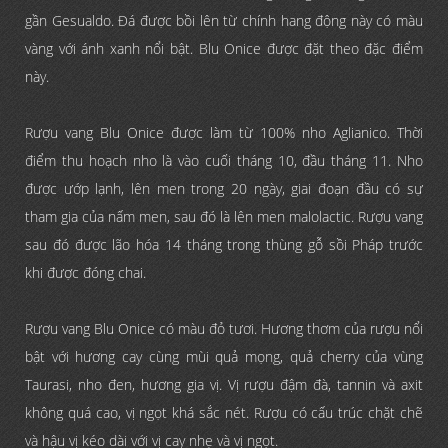
gần Gesualdo. Đá được bồi lên từ chính hang động này có màu
vàng với ánh xanh nổi bật. Blu Onice được đặt theo đặc điểm
này.
Rượu vang Blu Onice được làm từ 100% nho Aglianico. Thời
điểm thu hoạch nho là vào cuối tháng 10, đầu tháng 11. Nho
được ướp lạnh, lên men trong 20 ngày, giai đoạn đầu có sự
tham gia của nấm men, sau đó là lên men malolactic. Rượu vang
sau đó được lão hóa 14 tháng trong thùng gỗ sồi Pháp trước
khi được đóng chai.
Rượu vang Blu Onice có màu đỏ tươi. Hương thơm của rượu nổi
bật với hương cay cùng mùi quả mọng, quả cherry của vùng
Taurasi, nho đen, hương gia vị. Vị rượu đậm đà, tannin và axit
không quá cao, vị ngọt khá sắc nét. Rượu có cấu trúc chặt chẽ
và hậu vị kéo dài với vị cay nhẹ và vị ngọt.