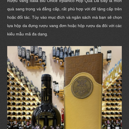
Rượu Vang Italia Blu Onice Irpianico Hộp Quà Da
Đây là món
quà sang trọng và đẳng cấp, rất phù hợp với để tặng cấp trên
hoặc đối tác. Tùy vào mục đích và ngân sách mà bạn sẽ chọn
lựa
hộp da đựng rượu vang đơn
hoặc
hộp rượu da đôi
với các
kiểu mẫu mã đa dạng.