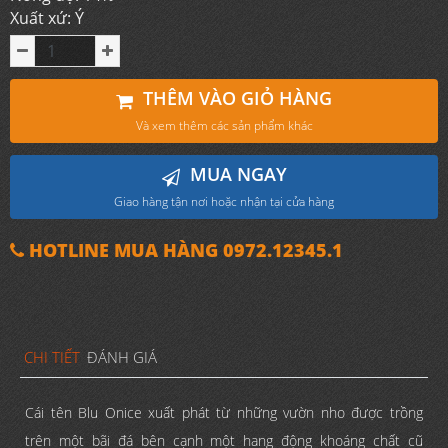
Xuất xứ: Ý
THÊM VÀO GIỎ HÀNG
Và xem thêm các sản phẩm khác
MUA NGAY
Giao hàng tận nơi hoặc nhận tại cửa hàng
HOTLINE MUA HÀNG 0972.12345.1
CHI TIẾT
ĐÁNH GIÁ
Cái tên Blu Onice xuất phát từ những vườn nho được trồng
trên một bãi đá bên cạnh một hang động khoáng chất cũ