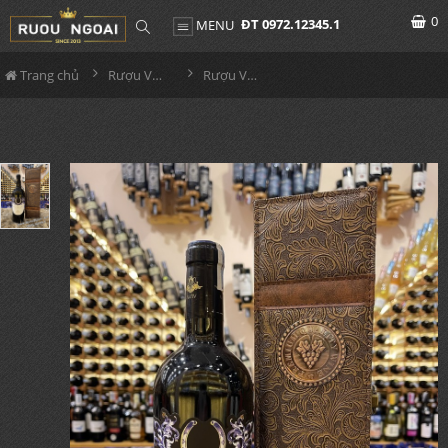
0
ĐT 0972.12345.1
MENU
Trang chủ
Rượu Vang Hộp Quà
Rượu Vang Italia Blu Onice Irpianico Hộp Quà Da