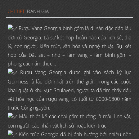
CHI TIẾT
ĐÁNH GIÁ
Rượu Vang Georgia bình gốm là di sản độc đáo lâu
đời xứ Georgia. Là sự kết hợp hoàn hảo của lịch sử, địa
lý, con người, kiến trúc, văn hóa và nghệ thuật. Sự kết
hợp của Đất sét – nho – làm vang – làm bình gốm –
phong cách ẩm thực…
Rượu Vang Georgia được ghi vào sách kỷ lục
Guinness là lâu đời nhất trên thế giới. Trong các cuộc
khai quật ở khu vực Shulaveri, người ta đã tìm thấy dấu
vết hóa học của rượu vang, có tuổi từ 6000-5800 năm
trước Công nguyên.
Mẫu thiết kế các chai gốm thường là mẫu linh vật,
con người, các nhân vật lịch sử hoặc kiến trúc.
Kiến trúc Georgia đã bị ảnh hưởng bởi nhiều nền