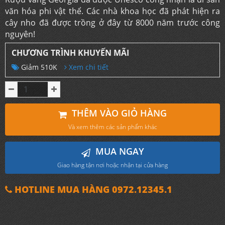
văn hóa phi vật thể. Các nhà khoa học đã phát hiện ra
cây nho đã được trồng ở đây từ 8000 năm trước công
nguyên!
CHƯƠNG TRÌNH KHUYẾN MÃI
Giảm 510K
Xem chi tiết
THÊM VÀO GIỎ HÀNG
Và xem thêm các sản phẩm khác
MUA NGAY
Giao hàng tận nơi hoặc nhận tại cửa hàng
HOTLINE MUA HÀNG 0972.12345.1