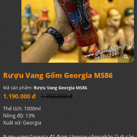
Rượu Vang Gốm Georgia MS86
Mã sản phẩm:
Rượu Vang Georgia MS86
1.190.000 đ
1.700.000 đ
Thể tích: 1000ml
Nồng độ: 13%
Xuất xứ: Georgia
Rượu vang Georgia đã được Unesco công nhận là di sản