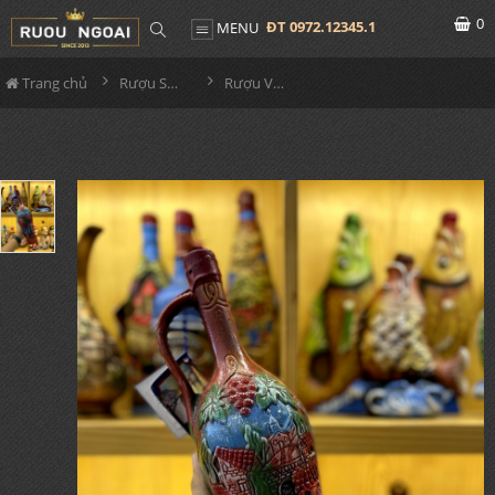
0
ĐT 0972.12345.1
MENU
Trang chủ
Rượu Sưu Tầm - Nga
Rượu Vang Gốm Georgia MS86