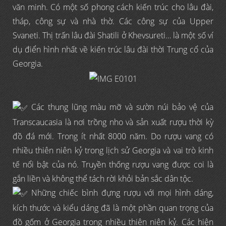
văn minh. Có một số phong cách kiến trúc cho lâu đài,
tháp, công sự và nhà thờ. Các công sự của Upper
Svaneti. Thị trấn lâu đài Shatili ở Khevsureti… là một số ví
dụ điển hình nhất về kiến trúc lâu đài thời Trung cổ của
Georgia.
Các thung lũng màu mỡ và sườn núi bảo vệ của
Transcaucasia là nơi trồng nho và sản xuất rượu thời kỳ
đồ đá mới. Trong ít nhất 8000 năm. Do rượu vang có
nhiều thiên niên kỷ trong lịch sử Georgia và vai trò kinh
tế nổi bật của nó. Truyền thống rượu vang được coi là
gắn liền và không thể tách rời khỏi bản sắc dân tộc.
Những chiếc bình đựng rượu với mọi hình dáng,
kích thước và kiểu dáng đã là một phần quan trọng của
đồ gốm ở Georgia trong nhiều thiên niên kỷ. Các hiện