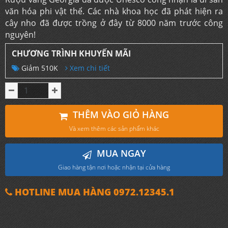
văn hóa phi vật thể. Các nhà khoa học đã phát hiện ra
cây nho đã được trồng ở đây từ 8000 năm trước công
nguyên!
CHƯƠNG TRÌNH KHUYẾN MÃI
Giảm 510K
Xem chi tiết
THÊM VÀO GIỎ HÀNG
Và xem thêm các sản phẩm khác
MUA NGAY
Giao hàng tận nơi hoặc nhận tại cửa hàng
HOTLINE MUA HÀNG 0972.12345.1