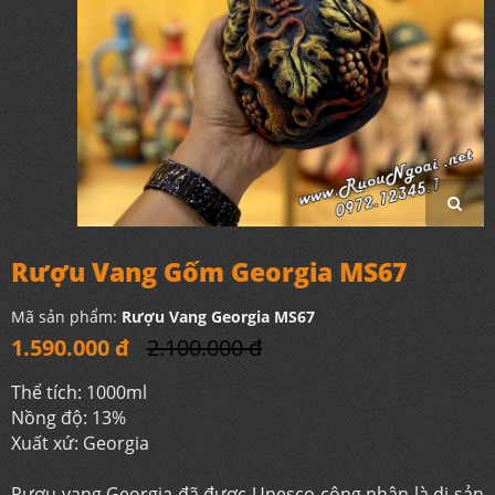
Rượu Vang Gốm Georgia MS67
Mã sản phẩm:
Rượu Vang Georgia MS67
1.590.000 đ
2.100.000 đ
Thể tích: 1000ml
Nồng độ: 13%
Xuất xứ: Georgia
Rượu vang Georgia đã được Unesco công nhận là di sản