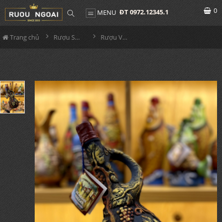
0
ĐT 0972.12345.1
MENU
Trang chủ
Rượu Sưu Tầm - Nga
Rượu Vang Gốm Georgia MS67