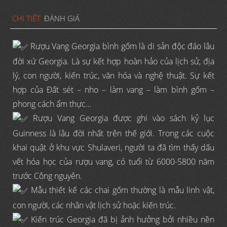
CHI TIẾT
ĐÁNH GIÁ
Rượu Vang Georgia bình gốm là di sản độc đáo lâu
đời xứ Georgia. Là sự kết hợp hoàn hảo của lịch sử, địa
lý, con người, kiến trúc, văn hóa và nghệ thuật. Sự kết
hợp của Đất sét – nho – làm vang – làm bình gốm –
phong cách ẩm thực…
Rượu Vang Georgia được ghi vào sách kỷ lục
Guinness là lâu đời nhất trên thế giới. Trong các cuộc
khai quật ở khu vực Shulaveri, người ta đã tìm thấy dấu
vết hóa học của rượu vang, có tuổi từ 6000-5800 năm
trước Công nguyên.
Mẫu thiết kế các chai gốm thường là mẫu linh vật,
con người, các nhân vật lịch sử hoặc kiến trúc.
Kiến trúc Georgia đã bị ảnh hưởng bởi nhiều nền