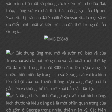
văn minh. Có một số phong cách kiến trúc cho lâu đài,
tháp, công sự và nhà thờ. Các công sự của Upper
Svaneti. Thị trấn lâu đài Shatili ở Khevsureti… là một số ví
dụ điển hình nhất về kiến trúc lâu đài thời Trung cổ của
Georgia.
Các thung lũng màu mỡ và sườn núi bảo vệ của
Transcaucasia là nơi trồng nho và sản xuất rượu thời kỳ
đồ đá mới. Trong ít nhất 8000 năm. Do rượu vang có
nhiều thiên niên kỷ trong lịch sử Georgia và vai trò kinh
tế nổi bật của nó. Truyền thống rượu vang được coi là
gắn liền và không thể tách rời khỏi bản sắc dân tộc.
Những chiếc bình đựng rượu với mọi hình dáng,
kích thước và kiểu dáng đã là một phần quan trọng của
đồ gốm ở Georgia trong nhiều thiên niên kỷ. Các hiện