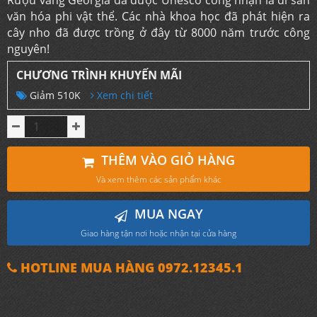
Rượu vang Georgia đã được Unesco công nhận là di sản
văn hóa phi vật thể. Các nhà khoa học đã phát hiện ra
cây nho đã được trồng ở đây từ 8000 năm trước công
nguyên!
CHƯƠNG TRÌNH KHUYẾN MÃI
Giảm 510K
Xem chi tiết
THÊM VÀO GIỎ HÀNG
Và xem thêm các sản phẩm khác
MUA NGAY
Giao hàng tận nơi hoặc nhận tại cửa hàng
HOTLINE MUA HÀNG 0972.12345.1