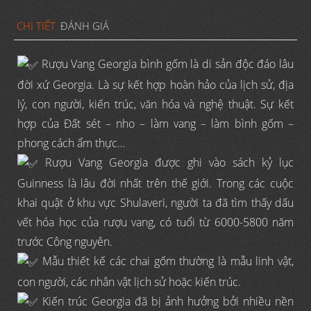
CHI TIẾT
ĐÁNH GIÁ
Rượu Vang Georgia bình gốm là di sản độc đáo lâu
đời xứ Georgia. Là sự kết hợp hoàn hảo của lịch sử, địa
lý, con người, kiến trúc, văn hóa và nghệ thuật. Sự kết
hợp của Đất sét – nho – làm vang – làm bình gốm –
phong cách ẩm thực…
Rượu Vang Georgia được ghi vào sách kỷ lục
Guinness là lâu đời nhất trên thế giới. Trong các cuộc
khai quật ở khu vực Shulaveri, người ta đã tìm thấy dấu
vết hóa học của rượu vang, có tuổi từ 6000-5800 năm
trước Công nguyên.
Mẫu thiết kế các chai gốm thường là mẫu linh vật,
con người, các nhân vật lịch sử hoặc kiến trúc.
Kiến trúc Georgia đã bị ảnh hưởng bởi nhiều nền