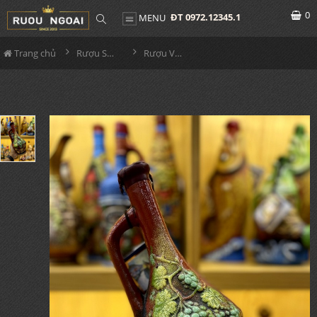
0
ĐT 0972.12345.1
MENU
Trang chủ
Rượu Sưu Tầm - Nga
Rượu Vang Gốm Georgia MS63