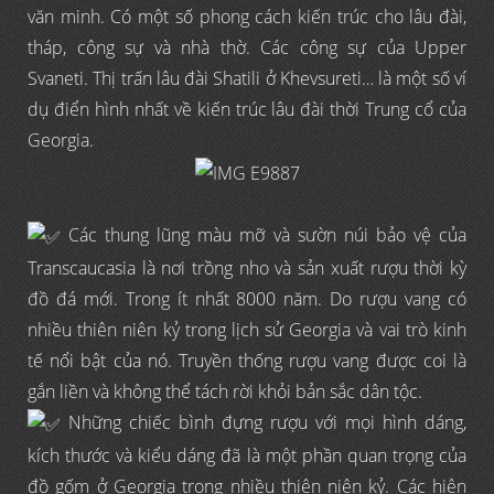
văn minh. Có một số phong cách kiến trúc cho lâu đài,
tháp, công sự và nhà thờ. Các công sự của Upper
Svaneti. Thị trấn lâu đài Shatili ở Khevsureti… là một số ví
dụ điển hình nhất về kiến trúc lâu đài thời Trung cổ của
Georgia.
Các thung lũng màu mỡ và sườn núi bảo vệ của
Transcaucasia là nơi trồng nho và sản xuất rượu thời kỳ
đồ đá mới. Trong ít nhất 8000 năm. Do rượu vang có
nhiều thiên niên kỷ trong lịch sử Georgia và vai trò kinh
tế nổi bật của nó. Truyền thống rượu vang được coi là
gắn liền và không thể tách rời khỏi bản sắc dân tộc.
Những chiếc bình đựng rượu với mọi hình dáng,
kích thước và kiểu dáng đã là một phần quan trọng của
đồ gốm ở Georgia trong nhiều thiên niên kỷ. Các hiện