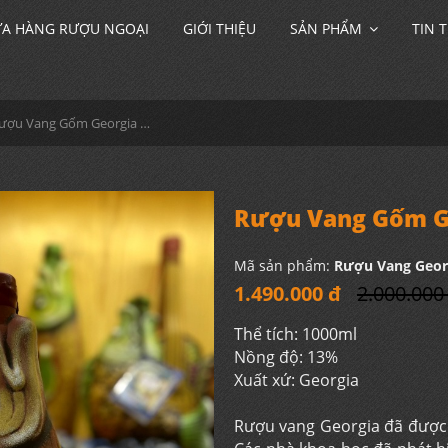
A HÀNG RƯỢU NGOẠI
GIỚI THIỆU
SẢN PHẨM
TIN 
Rượu Vang Gốm Georgia MS43
Rượu Vang Gốm G
Mã sản phẩm:
Rượu Vang Geor
1.490.000 đ
2.000.000
Thể tích: 1000ml
Nồng độ: 13%
Xuất xứ: Georgia
Rượu vang Georgia đã được 