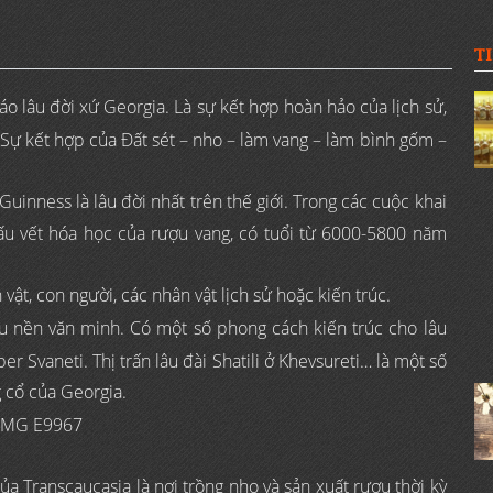
T
 lâu đời xứ Georgia. Là sự kết hợp hoàn hảo của lịch sử,
t. Sự kết hợp của Đất sét – nho – làm vang – làm bình gốm –
inness là lâu đời nhất trên thế giới. Trong các cuộc khai
dấu vết hóa học của rượu vang, có tuổi từ 6000-5800 năm
ật, con người, các nhân vật lịch sử hoặc kiến trúc.
u nền văn minh. Có một số phong cách kiến trúc cho lâu
r Svaneti. Thị trấn lâu đài Shatili ở Khevsureti… là một số
g cổ của Georgia.
 Transcaucasia là nơi trồng nho và sản xuất rượu thời kỳ