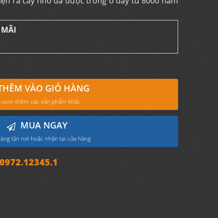
iện ra cây nho đã được trồng ở đây từ 8000 năm
 MÃI
THÊM VÀO GIỎ HÀNG
 xem thêm các sản phẩm khác
MUA NGAY
àng tận nơi hoặc nhận tại cửa hàng
972.12345.1