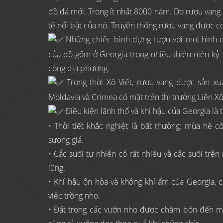
đồ đá mới. Trong ít nhất 8000 năm. Do rượu vang có
tế nổi bật của nó. Truyền thống rượu vang được coi
Những chiếc bình đựng rượu với mọi hình d
của đồ gốm ở Georgia trong nhiều thiên niên kỷ.
công địa phương.
Trong thời Xô Viết, rượu vang được sản xuấ
Moldavia và Crimea có mặt trên thị trường Liên X
Điều kiện lãnh thổ và khí hậu của Georgia là t
• Thời tiết khắc nghiệt là bất thường: mùa hè
sương giá.
• Các suối tự nhiên có rất nhiều và các suối trê
lũng.
• Khí hậu ôn hòa và không khí ẩm của Georgia, c
việc trồng nho.
• Đất trong các vườn nho được chăm bón đến m