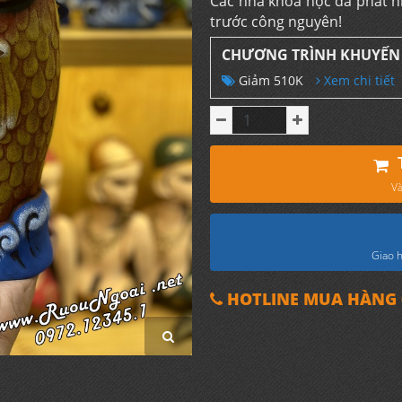
Các nhà khoa học đã phát h
trước công nguyên!
CHƯƠNG TRÌNH KHUYẾN
Giảm 510K
Xem chi tiết
Và
Giao h
HOTLINE MUA HÀNG 0