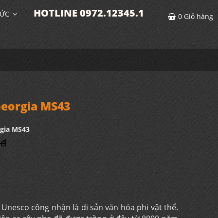
HOTLINE 0972.12345.1
TỨC
0
Giỏ hàng
eorgia MS43
gia MS43
 đ
Unesco công nhận là di sản văn hóa phi vật thể.