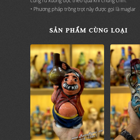
cùng rủ xuống dọc theo quả khi chúng chín.
• Phương pháp trồng trọt này được gọi là maglar
SẢN PHẨM CÙNG LOẠI