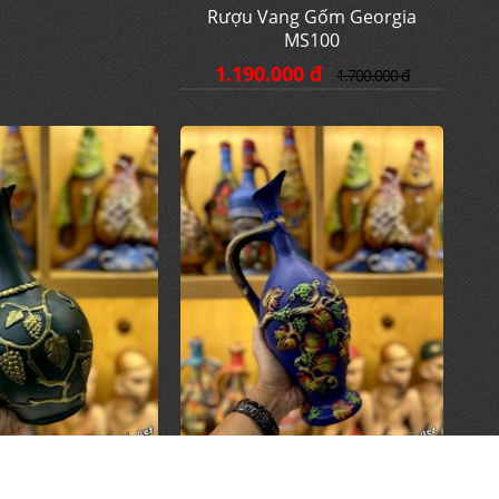
Rượu Vang Gốm Georgia
MS100
1.190.000 đ
1.700.000 đ