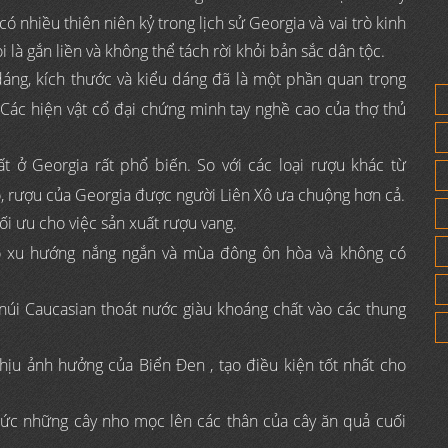
 nhiều thiên niên kỷ trong lịch sử Georgia và vai trò kinh
 là gắn liền và không thể tách rời khỏi bản sắc dân tộc.
áng, kích thước và kiểu dáng đã là một phần quan trọng
 Các hiện vật cổ đại chứng minh tay nghề cao của thợ thủ
t ở Georgia rất phổ biến. So với các loại rượu khác từ
ô, rượu của Georgia được người Liên Xô ưa chuộng hơn cả.
ối ưu cho việc sản xuất rượu vang.
 có xu hướng nắng ngắn và mùa đông ôn hòa và không có
n núi Caucasian thoát nước giàu khoáng chất vào các thung
hịu ảnh hưởng của Biển Đen , tạo điều kiện tốt nhất cho
ức những cây nho mọc lên các thân của cây ăn quả cuối