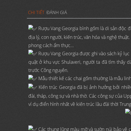
CHI TIẾT
ĐÁNH GIÁ
Rượu Vang Georgia bình gốm là di sản độc đáo
địa lý, con người, kiến trúc, văn hóa và nghệ thuậ
phong cách ẩm thực…
Rượu Vang Georgia được ghi vào sách kỷ lục Gu
quật ở khu vực Shulaveri, người ta đã tìm thấy 
trước Công nguyên.
Mẫu thiết kế các chai gốm thường là mẫu linh v
Kiến trúc Georgia đã bị ảnh hưởng bởi nhiề
đài, tháp, công sự và nhà thờ. Các công sự của Uppe
ví dụ điển hình nhất về kiến trúc lâu đài thời Trun
Các thung lũng màu mỡ và sườn núi bảo vệ của