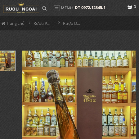
0
ĐT 0972.12345.1
MENU
Trang chủ
Rượu Pha Chế
Rượu Donjulio 1942